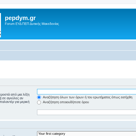
pepdym.gr
Forum ΕΥΔ ΠΕΠ Δυτικής Μακεδονίας
ροστά από μια λέξη
Αναζήτηση όλων των όρων ή του ερωτήματος όπως εισήχθη
ε
|
σε αγκύλες αν
μπαλαντέρ για μερική
Αναζήτηση οποιουδήποτε όρου