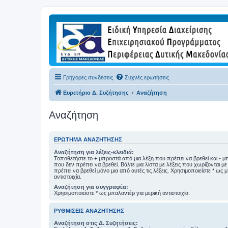
Γρήγορες συνδέσεις
Συχνές ερωτήσεις
Ευρετήριο Δ. Συζήτησης
Αναζήτηση
Αναζήτηση
ΕΡΏΤΗΜΑ ΑΝΑΖΉΤΗΣΗΣ
Αναζήτηση για λέξεις-κλειδιά:
Τοποθετήστε το
+
μπροστά από μια λέξη που πρέπει να βρεθεί και
-
μπ
που δεν πρέπει να βρεθεί. Βάλτε μια λίστα με λέξεις που χωρίζονται μ
πρέπει να βρεθεί μόνο μια από αυτές τις λέξεις. Χρησιμοποιείστε * ως 
αντιστοιχία.
Αναζήτηση για συγγραφέα:
Χρησιμοποιείστε * ως μπαλαντέρ για μερική αντιστοιχία.
ΡΥΘΜΊΣΕΙΣ ΑΝΑΖΉΤΗΣΗΣ
Αναζήτηση στις Δ. Συζητήσεις: