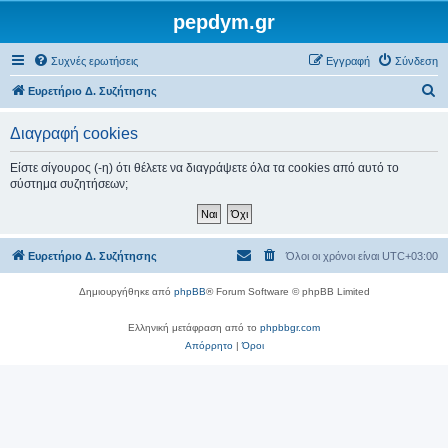
pepdym.gr
Συχνές ερωτήσεις
Εγγραφή
Σύνδεση
Α
Ευρετήριο Δ. Συζήτησης
ν
Διαγραφή cookies
α
ζ
Είστε σίγουρος (-η) ότι θέλετε να διαγράψετε όλα τα cookies από αυτό το
σύστημα συζητήσεων;
ή
τ
η
Ευρετήριο Δ. Συζήτησης
Όλοι οι χρόνοι είναι
UTC+03:00
σ
η
Δημιουργήθηκε από
phpBB
® Forum Software © phpBB Limited
Ελληνική μετάφραση από το
phpbbgr.com
Απόρρητο
|
Όροι