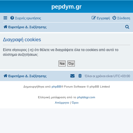
pepdym.gr
Συχνές ερωτήσεις
Εγγραφή
Σύνδεση
Α
Ευρετήριο Δ. Συζήτησης
ν
Διαγραφή cookies
α
ζ
Είστε σίγουρος (-η) ότι θέλετε να διαγράψετε όλα τα cookies από αυτό το
σύστημα συζητήσεων;
ή
τ
η
Ευρετήριο Δ. Συζήτησης
Όλοι οι χρόνοι είναι
UTC+03:00
σ
η
Δημιουργήθηκε από
phpBB
® Forum Software © phpBB Limited
Ελληνική μετάφραση από το
phpbbgr.com
Απόρρητο
|
Όροι