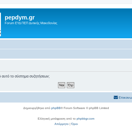
pepdym.gr
Forum ΕΥΔ ΠΕΠ Δυτικής Μακεδονίας
πό αυτό το σύστημα συζητήσεων;
Επικοινω
Δημιουργήθηκε από
phpBB
® Forum Software © phpBB Limited
Ελληνική μετάφραση από το
phpbbgr.com
Απόρρητο
|
Όροι