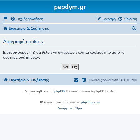
pepdym.gr
Συχνές ερωτήσεις
Εγγραφή
Σύνδεση
Α
Ευρετήριο Δ. Συζήτησης
ν
Διαγραφή cookies
α
ζ
Είστε σίγουρος (-η) ότι θέλετε να διαγράψετε όλα τα cookies από αυτό το
σύστημα συζητήσεων;
ή
τ
η
Ευρετήριο Δ. Συζήτησης
Όλοι οι χρόνοι είναι
UTC+03:00
σ
η
Δημιουργήθηκε από
phpBB
® Forum Software © phpBB Limited
Ελληνική μετάφραση από το
phpbbgr.com
Απόρρητο
|
Όροι