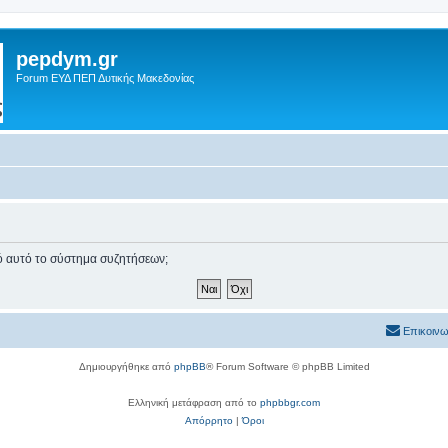
pepdym.gr
Forum ΕΥΔ ΠΕΠ Δυτικής Μακεδονίας
πό αυτό το σύστημα συζητήσεων;
Επικοινω
Δημιουργήθηκε από
phpBB
® Forum Software © phpBB Limited
Ελληνική μετάφραση από το
phpbbgr.com
Απόρρητο
|
Όροι