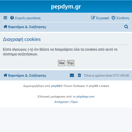
pepdym.gr
Συχνές ερωτήσεις
Εγγραφή
Σύνδεση
Α
Ευρετήριο Δ. Συζήτησης
ν
Διαγραφή cookies
α
ζ
Είστε σίγουρος (-η) ότι θέλετε να διαγράψετε όλα τα cookies από αυτό το
σύστημα συζητήσεων;
ή
τ
η
Ευρετήριο Δ. Συζήτησης
Όλοι οι χρόνοι είναι
UTC+03:00
σ
η
Δημιουργήθηκε από
phpBB
® Forum Software © phpBB Limited
Ελληνική μετάφραση από το
phpbbgr.com
Απόρρητο
|
Όροι