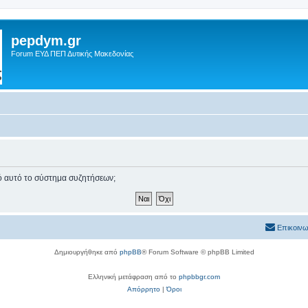
pepdym.gr
Forum ΕΥΔ ΠΕΠ Δυτικής Μακεδονίας
πό αυτό το σύστημα συζητήσεων;
Επικοινω
Δημιουργήθηκε από
phpBB
® Forum Software © phpBB Limited
Ελληνική μετάφραση από το
phpbbgr.com
Απόρρητο
|
Όροι