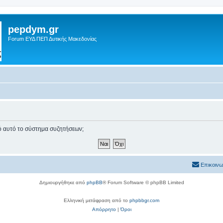
pepdym.gr
Forum ΕΥΔ ΠΕΠ Δυτικής Μακεδονίας
πό αυτό το σύστημα συζητήσεων;
Επικοινω
Δημιουργήθηκε από
phpBB
® Forum Software © phpBB Limited
Ελληνική μετάφραση από το
phpbbgr.com
Απόρρητο
|
Όροι