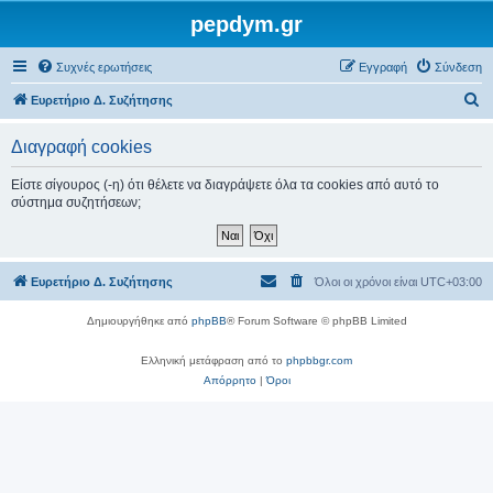
pepdym.gr
Συχνές ερωτήσεις
Εγγραφή
Σύνδεση
Α
Ευρετήριο Δ. Συζήτησης
ν
Διαγραφή cookies
α
ζ
Είστε σίγουρος (-η) ότι θέλετε να διαγράψετε όλα τα cookies από αυτό το
σύστημα συζητήσεων;
ή
τ
η
Ευρετήριο Δ. Συζήτησης
Όλοι οι χρόνοι είναι
UTC+03:00
σ
η
Δημιουργήθηκε από
phpBB
® Forum Software © phpBB Limited
Ελληνική μετάφραση από το
phpbbgr.com
Απόρρητο
|
Όροι