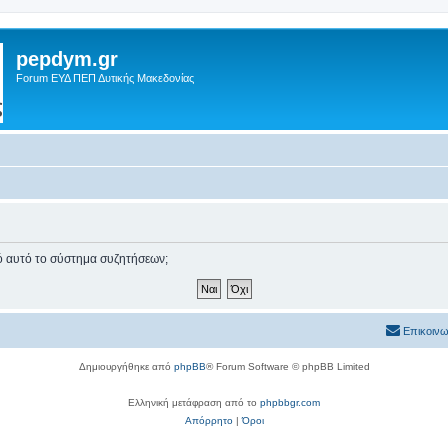
pepdym.gr
Forum ΕΥΔ ΠΕΠ Δυτικής Μακεδονίας
πό αυτό το σύστημα συζητήσεων;
Επικοινω
Δημιουργήθηκε από
phpBB
® Forum Software © phpBB Limited
Ελληνική μετάφραση από το
phpbbgr.com
Απόρρητο
|
Όροι