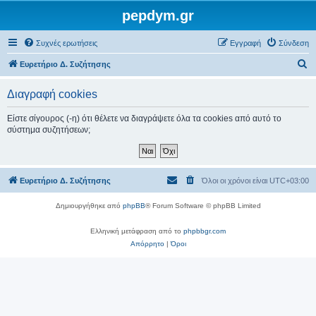
pepdym.gr
Συχνές ερωτήσεις
Εγγραφή
Σύνδεση
Α
Ευρετήριο Δ. Συζήτησης
ν
Διαγραφή cookies
α
ζ
Είστε σίγουρος (-η) ότι θέλετε να διαγράψετε όλα τα cookies από αυτό το
σύστημα συζητήσεων;
ή
τ
η
Ευρετήριο Δ. Συζήτησης
Όλοι οι χρόνοι είναι
UTC+03:00
σ
η
Δημιουργήθηκε από
phpBB
® Forum Software © phpBB Limited
Ελληνική μετάφραση από το
phpbbgr.com
Απόρρητο
|
Όροι