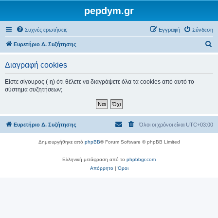
pepdym.gr
Συχνές ερωτήσεις
Εγγραφή
Σύνδεση
Α
Ευρετήριο Δ. Συζήτησης
ν
Διαγραφή cookies
α
ζ
Είστε σίγουρος (-η) ότι θέλετε να διαγράψετε όλα τα cookies από αυτό το
σύστημα συζητήσεων;
ή
τ
η
Ευρετήριο Δ. Συζήτησης
Όλοι οι χρόνοι είναι
UTC+03:00
σ
η
Δημιουργήθηκε από
phpBB
® Forum Software © phpBB Limited
Ελληνική μετάφραση από το
phpbbgr.com
Απόρρητο
|
Όροι