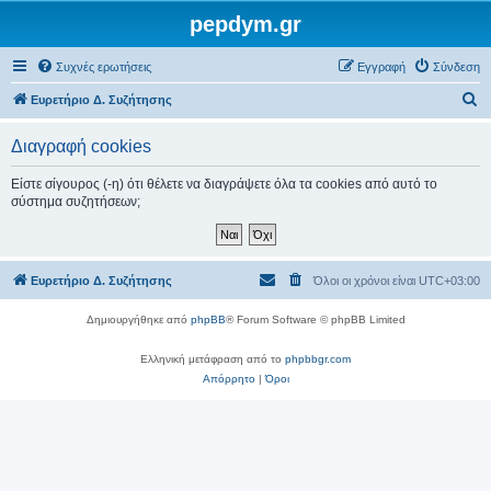
pepdym.gr
Συχνές ερωτήσεις
Εγγραφή
Σύνδεση
Α
Ευρετήριο Δ. Συζήτησης
ν
Διαγραφή cookies
α
ζ
Είστε σίγουρος (-η) ότι θέλετε να διαγράψετε όλα τα cookies από αυτό το
σύστημα συζητήσεων;
ή
τ
η
Ευρετήριο Δ. Συζήτησης
Όλοι οι χρόνοι είναι
UTC+03:00
σ
η
Δημιουργήθηκε από
phpBB
® Forum Software © phpBB Limited
Ελληνική μετάφραση από το
phpbbgr.com
Απόρρητο
|
Όροι