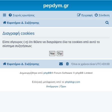
pepdym.gr
Συχνές ερωτήσεις
Εγγραφή
Σύνδεση
Α
Ευρετήριο Δ. Συζήτησης
ν
Διαγραφή cookies
α
ζ
Είστε σίγουρος (-η) ότι θέλετε να διαγράψετε όλα τα cookies από αυτό το
σύστημα συζητήσεων;
ή
τ
η
Ευρετήριο Δ. Συζήτησης
Όλοι οι χρόνοι είναι
UTC+03:00
σ
η
Δημιουργήθηκε από
phpBB
® Forum Software © phpBB Limited
Ελληνική μετάφραση από το
phpbbgr.com
Απόρρητο
|
Όροι