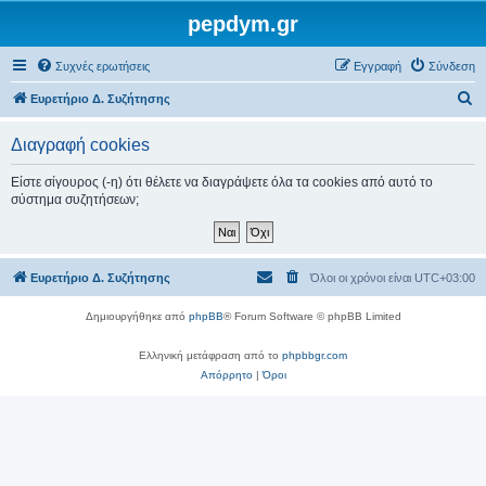
pepdym.gr
Συχνές ερωτήσεις
Εγγραφή
Σύνδεση
Α
Ευρετήριο Δ. Συζήτησης
ν
Διαγραφή cookies
α
ζ
Είστε σίγουρος (-η) ότι θέλετε να διαγράψετε όλα τα cookies από αυτό το
σύστημα συζητήσεων;
ή
τ
η
Ευρετήριο Δ. Συζήτησης
Όλοι οι χρόνοι είναι
UTC+03:00
σ
η
Δημιουργήθηκε από
phpBB
® Forum Software © phpBB Limited
Ελληνική μετάφραση από το
phpbbgr.com
Απόρρητο
|
Όροι