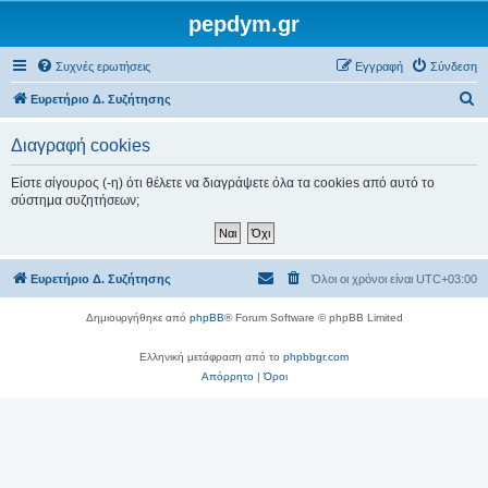
pepdym.gr
Συχνές ερωτήσεις
Εγγραφή
Σύνδεση
Α
Ευρετήριο Δ. Συζήτησης
ν
Διαγραφή cookies
α
ζ
Είστε σίγουρος (-η) ότι θέλετε να διαγράψετε όλα τα cookies από αυτό το
σύστημα συζητήσεων;
ή
τ
η
Ευρετήριο Δ. Συζήτησης
Όλοι οι χρόνοι είναι
UTC+03:00
σ
η
Δημιουργήθηκε από
phpBB
® Forum Software © phpBB Limited
Ελληνική μετάφραση από το
phpbbgr.com
Απόρρητο
|
Όροι