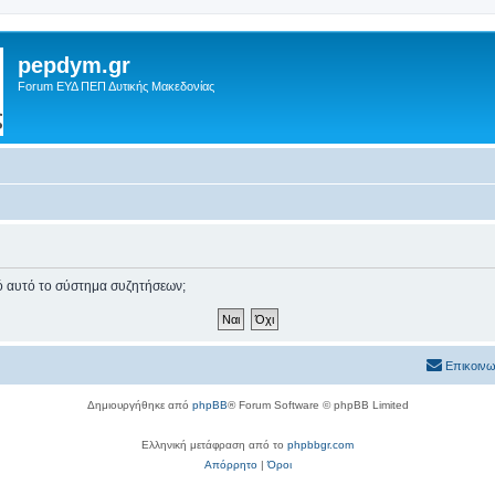
pepdym.gr
Forum ΕΥΔ ΠΕΠ Δυτικής Μακεδονίας
πό αυτό το σύστημα συζητήσεων;
Επικοινω
Δημιουργήθηκε από
phpBB
® Forum Software © phpBB Limited
Ελληνική μετάφραση από το
phpbbgr.com
Απόρρητο
|
Όροι