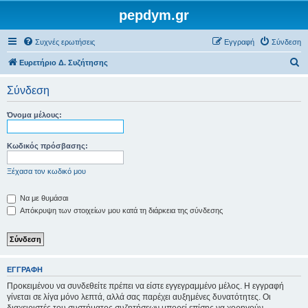
pepdym.gr
Συχνές ερωτήσεις
Εγγραφή
Σύνδεση
Α
Ευρετήριο Δ. Συζήτησης
ν
Σύνδεση
α
ζ
Όνομα μέλους:
ή
τ
Κωδικός πρόσβασης:
η
Ξέχασα τον κωδικό μου
σ
η
Να με θυμάσαι
Απόκρυψη των στοιχείων μου κατά τη διάρκεια της σύνδεσης
ΕΓΓΡΑΦΉ
Προκειμένου να συνδεθείτε πρέπει να είστε εγγεγραμμένο μέλος. Η εγγραφή
γίνεται σε λίγα μόνο λεπτά, αλλά σας παρέχει αυξημένες δυνατότητες. Οι
διαχειριστές του συστήματος συζητήσεων μπορεί επίσης να χορηγούν