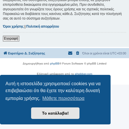
επιπρόσθετα δικαιώματα στα εγγεγραμμένα μέλη. Πριν συνδεθείτε,
σιγουρευτείτε ότι γνωρίζετε τους όρους χρήσης και τις σχετικές πολιτικές.
Παρακαλώ να διαβάσετε τους κανόνες κάθε Δ. Συζήτησης κατά την πλοήγησή
σας σε αυτό το σύστημα συζητήσεων.
Όροι χρήσης
|
Πολιτική απορρήτου
Εγγραφή
Ευρετήριο Δ. Συζήτησης
Όλοι οι χρόνοι είναι
UTC+03:00
Δημιουργήθηκε από
phpBB
® Forum Software © phpBB Limited
Ελληνική μετάφραση από το
phpbbgr.com
Απόρρητο
|
Όροι
Αυτή η ιστοσελίδα χρησιμοποιεί cookies για να
επιβεβαιώσει ότι θα έχετε την καλύτερη δυνατή
εμπειρία χρήσης.
Μάθετε περισσότερα
Το κατάλαβα!