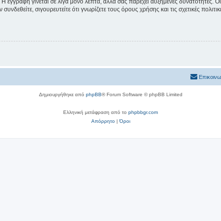
 Η εγγραφή γίνεται σε λίγα μόνο λεπτά, αλλά σας παρέχει αυξημένες δυνατότητες. 
συνδεθείτε, σιγουρευτείτε ότι γνωρίζετε τους όρους χρήσης και τις σχετικές πολιτ
Επικοινω
Δημιουργήθηκε από
phpBB
® Forum Software © phpBB Limited
Ελληνική μετάφραση από το
phpbbgr.com
Απόρρητο
|
Όροι