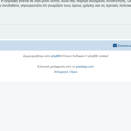
 Η εγγραφή γίνεται σε λίγα μόνο λεπτά, αλλά σας παρέχει αυξημένες δυνατότητες. 
συνδεθείτε, σιγουρευτείτε ότι γνωρίζετε τους όρους χρήσης και τις σχετικές πολιτ
Επικοινω
Δημιουργήθηκε από
phpBB
® Forum Software © phpBB Limited
Ελληνική μετάφραση από το
phpbbgr.com
Απόρρητο
|
Όροι