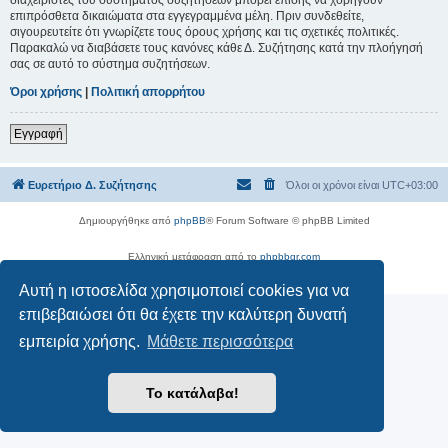
επιπρόσθετα δικαιώματα στα εγγεγραμμένα μέλη. Πριν συνδεθείτε,
σιγουρευτείτε ότι γνωρίζετε τους όρους χρήσης και τις σχετικές πολιτικές.
Παρακαλώ να διαβάσετε τους κανόνες κάθε Δ. Συζήτησης κατά την πλοήγησή
σας σε αυτό το σύστημα συζητήσεων.
Όροι χρήσης
|
Πολιτική απορρήτου
Εγγραφή
Ευρετήριο Δ. Συζήτησης
Όλοι οι χρόνοι είναι
UTC+03:00
Δημιουργήθηκε από
phpBB
® Forum Software © phpBB Limited
Ελληνική μετάφραση από το
phpbbgr.com
Απόρρητο
|
Όροι
Αυτή η ιστοσελίδα χρησιμοποιεί cookies για να
επιβεβαιώσει ότι θα έχετε την καλύτερη δυνατή
εμπειρία χρήσης.
Μάθετε περισσότερα
Το κατάλαβα!