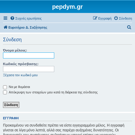
pepdym.gr
Συχνές ερωτήσεις
Εγγραφή
Σύνδεση
Α
Ευρετήριο Δ. Συζήτησης
ν
Σύνδεση
α
ζ
Όνομα μέλους:
ή
τ
Κωδικός πρόσβασης:
η
Ξέχασα τον κωδικό μου
σ
η
Να με θυμάσαι
Απόκρυψη των στοιχείων μου κατά τη διάρκεια της σύνδεσης
ΕΓΓΡΑΦΉ
Προκειμένου να συνδεθείτε πρέπει να είστε εγγεγραμμένο μέλος. Η εγγραφή
γίνεται σε λίγα μόνο λεπτά, αλλά σας παρέχει αυξημένες δυνατότητες. Οι
διαχειριστές του συστήματος συζητήσεων μπορεί επίσης να χορηγούν