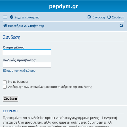
pepdym.gr
Συχνές ερωτήσεις
Εγγραφή
Σύνδεση
Α
Ευρετήριο Δ. Συζήτησης
ν
Σύνδεση
α
ζ
Όνομα μέλους:
ή
τ
Κωδικός πρόσβασης:
η
Ξέχασα τον κωδικό μου
σ
η
Να με θυμάσαι
Απόκρυψη των στοιχείων μου κατά τη διάρκεια της σύνδεσης
ΕΓΓΡΑΦΉ
Προκειμένου να συνδεθείτε πρέπει να είστε εγγεγραμμένο μέλος. Η εγγραφή
γίνεται σε λίγα μόνο λεπτά, αλλά σας παρέχει αυξημένες δυνατότητες. Οι
διαχειριστές του συστήματος συζητήσεων μπορεί επίσης να χορηγούν