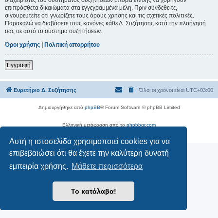
επιπρόσθετα δικαιώματα στα εγγεγραμμένα μέλη. Πριν συνδεθείτε,
σιγουρευτείτε ότι γνωρίζετε τους όρους χρήσης και τις σχετικές πολιτικές.
Παρακαλώ να διαβάσετε τους κανόνες κάθε Δ. Συζήτησης κατά την πλοήγησή
σας σε αυτό το σύστημα συζητήσεων.
Όροι χρήσης
|
Πολιτική απορρήτου
Εγγραφή
Ευρετήριο Δ. Συζήτησης
Όλοι οι χρόνοι είναι
UTC+03:00
Δημιουργήθηκε από
phpBB
® Forum Software © phpBB Limited
Ελληνική μετάφραση από το
phpbbgr.com
Απόρρητο
|
Όροι
Αυτή η ιστοσελίδα χρησιμοποιεί cookies για να
επιβεβαιώσει ότι θα έχετε την καλύτερη δυνατή
εμπειρία χρήσης.
Μάθετε περισσότερα
Το κατάλαβα!