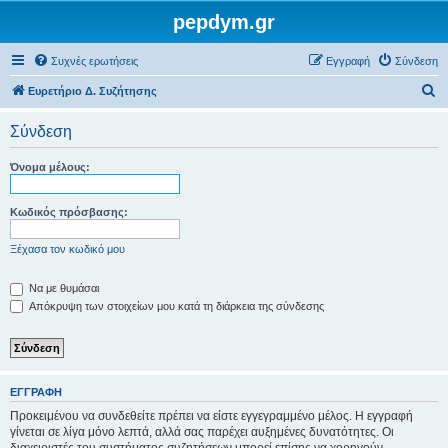
pepdym.gr
Συχνές ερωτήσεις
Εγγραφή
Σύνδεση
Α
Ευρετήριο Δ. Συζήτησης
ν
Σύνδεση
α
ζ
Όνομα μέλους:
ή
τ
Κωδικός πρόσβασης:
η
Ξέχασα τον κωδικό μου
σ
η
Να με θυμάσαι
Απόκρυψη των στοιχείων μου κατά τη διάρκεια της σύνδεσης
ΕΓΓΡΑΦΉ
Προκειμένου να συνδεθείτε πρέπει να είστε εγγεγραμμένο μέλος. Η εγγραφή
γίνεται σε λίγα μόνο λεπτά, αλλά σας παρέχει αυξημένες δυνατότητες. Οι
διαχειριστές του συστήματος συζητήσεων μπορεί επίσης να χορηγούν