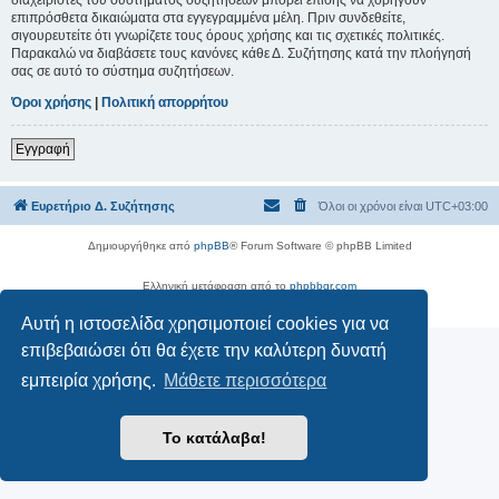
επιπρόσθετα δικαιώματα στα εγγεγραμμένα μέλη. Πριν συνδεθείτε,
σιγουρευτείτε ότι γνωρίζετε τους όρους χρήσης και τις σχετικές πολιτικές.
Παρακαλώ να διαβάσετε τους κανόνες κάθε Δ. Συζήτησης κατά την πλοήγησή
σας σε αυτό το σύστημα συζητήσεων.
Όροι χρήσης
|
Πολιτική απορρήτου
Εγγραφή
Ευρετήριο Δ. Συζήτησης
Όλοι οι χρόνοι είναι
UTC+03:00
Δημιουργήθηκε από
phpBB
® Forum Software © phpBB Limited
Ελληνική μετάφραση από το
phpbbgr.com
Απόρρητο
|
Όροι
Αυτή η ιστοσελίδα χρησιμοποιεί cookies για να
επιβεβαιώσει ότι θα έχετε την καλύτερη δυνατή
εμπειρία χρήσης.
Μάθετε περισσότερα
Το κατάλαβα!