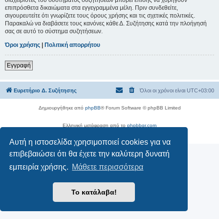
επιπρόσθετα δικαιώματα στα εγγεγραμμένα μέλη. Πριν συνδεθείτε,
σιγουρευτείτε ότι γνωρίζετε τους όρους χρήσης και τις σχετικές πολιτικές.
Παρακαλώ να διαβάσετε τους κανόνες κάθε Δ. Συζήτησης κατά την πλοήγησή
σας σε αυτό το σύστημα συζητήσεων.
Όροι χρήσης
|
Πολιτική απορρήτου
Εγγραφή
Ευρετήριο Δ. Συζήτησης
Όλοι οι χρόνοι είναι
UTC+03:00
Δημιουργήθηκε από
phpBB
® Forum Software © phpBB Limited
Ελληνική μετάφραση από το
phpbbgr.com
Απόρρητο
|
Όροι
Αυτή η ιστοσελίδα χρησιμοποιεί cookies για να
επιβεβαιώσει ότι θα έχετε την καλύτερη δυνατή
εμπειρία χρήσης.
Μάθετε περισσότερα
Το κατάλαβα!