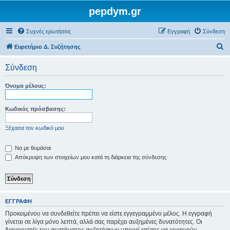
pepdym.gr
Συχνές ερωτήσεις
Εγγραφή
Σύνδεση
Α
Ευρετήριο Δ. Συζήτησης
ν
Σύνδεση
α
ζ
Όνομα μέλους:
ή
τ
Κωδικός πρόσβασης:
η
Ξέχασα τον κωδικό μου
σ
η
Να με θυμάσαι
Απόκρυψη των στοιχείων μου κατά τη διάρκεια της σύνδεσης
ΕΓΓΡΑΦΉ
Προκειμένου να συνδεθείτε πρέπει να είστε εγγεγραμμένο μέλος. Η εγγραφή
γίνεται σε λίγα μόνο λεπτά, αλλά σας παρέχει αυξημένες δυνατότητες. Οι
διαχειριστές του συστήματος συζητήσεων μπορεί επίσης να χορηγούν