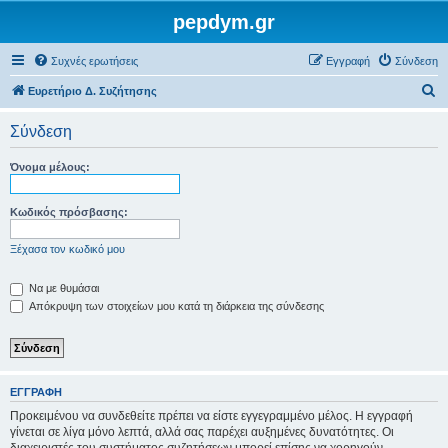
pepdym.gr
Συχνές ερωτήσεις
Εγγραφή
Σύνδεση
Α
Ευρετήριο Δ. Συζήτησης
ν
Σύνδεση
α
ζ
Όνομα μέλους:
ή
τ
Κωδικός πρόσβασης:
η
Ξέχασα τον κωδικό μου
σ
η
Να με θυμάσαι
Απόκρυψη των στοιχείων μου κατά τη διάρκεια της σύνδεσης
ΕΓΓΡΑΦΉ
Προκειμένου να συνδεθείτε πρέπει να είστε εγγεγραμμένο μέλος. Η εγγραφή
γίνεται σε λίγα μόνο λεπτά, αλλά σας παρέχει αυξημένες δυνατότητες. Οι
διαχειριστές του συστήματος συζητήσεων μπορεί επίσης να χορηγούν