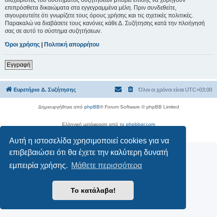
επιπρόσθετα δικαιώματα στα εγγεγραμμένα μέλη. Πριν συνδεθείτε,
σιγουρευτείτε ότι γνωρίζετε τους όρους χρήσης και τις σχετικές πολιτικές.
Παρακαλώ να διαβάσετε τους κανόνες κάθε Δ. Συζήτησης κατά την πλοήγησή
σας σε αυτό το σύστημα συζητήσεων.
Όροι χρήσης
|
Πολιτική απορρήτου
Εγγραφή
Ευρετήριο Δ. Συζήτησης
Όλοι οι χρόνοι είναι
UTC+03:00
Δημιουργήθηκε από
phpBB
® Forum Software © phpBB Limited
Ελληνική μετάφραση από το
phpbbgr.com
Απόρρητο
|
Όροι
Αυτή η ιστοσελίδα χρησιμοποιεί cookies για να
επιβεβαιώσει ότι θα έχετε την καλύτερη δυνατή
εμπειρία χρήσης.
Μάθετε περισσότερα
Το κατάλαβα!