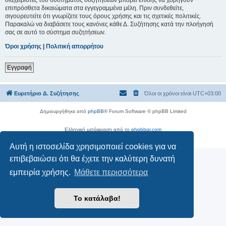
επιπρόσθετα δικαιώματα στα εγγεγραμμένα μέλη. Πριν συνδεθείτε,
σιγουρευτείτε ότι γνωρίζετε τους όρους χρήσης και τις σχετικές πολιτικές.
Παρακαλώ να διαβάσετε τους κανόνες κάθε Δ. Συζήτησης κατά την πλοήγησή
σας σε αυτό το σύστημα συζητήσεων.
Όροι χρήσης
|
Πολιτική απορρήτου
Εγγραφή
Ευρετήριο Δ. Συζήτησης
Όλοι οι χρόνοι είναι
UTC+03:00
Δημιουργήθηκε από
phpBB
® Forum Software © phpBB Limited
Ελληνική μετάφραση από το
phpbbgr.com
Απόρρητο
|
Όροι
Αυτή η ιστοσελίδα χρησιμοποιεί cookies για να
επιβεβαιώσει ότι θα έχετε την καλύτερη δυνατή
εμπειρία χρήσης.
Μάθετε περισσότερα
Το κατάλαβα!