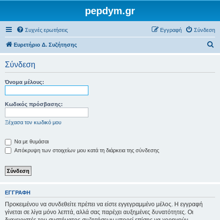
pepdym.gr
Συχνές ερωτήσεις
Εγγραφή
Σύνδεση
Α
Ευρετήριο Δ. Συζήτησης
ν
Σύνδεση
α
ζ
Όνομα μέλους:
ή
τ
Κωδικός πρόσβασης:
η
Ξέχασα τον κωδικό μου
σ
η
Να με θυμάσαι
Απόκρυψη των στοιχείων μου κατά τη διάρκεια της σύνδεσης
ΕΓΓΡΑΦΉ
Προκειμένου να συνδεθείτε πρέπει να είστε εγγεγραμμένο μέλος. Η εγγραφή
γίνεται σε λίγα μόνο λεπτά, αλλά σας παρέχει αυξημένες δυνατότητες. Οι
διαχειριστές του συστήματος συζητήσεων μπορεί επίσης να χορηγούν