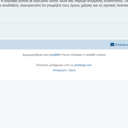
 Η εγγραφή γίνεται σε λίγα μόνο λεπτά, αλλά σας παρέχει αυξημένες δυνατότητες. 
συνδεθείτε, σιγουρευτείτε ότι γνωρίζετε τους όρους χρήσης και τις σχετικές πολιτ
Επικοινω
Δημιουργήθηκε από
phpBB
® Forum Software © phpBB Limited
Ελληνική μετάφραση από το
phpbbgr.com
Απόρρητο
|
Όροι