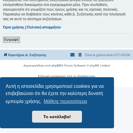
επιπρόσθετα δικαιώματα στα εγγεγραμμένα μέλη. Πριν συνδεθείτε,
σιγουρευτείτε ότι γνωρίζετε τους όρους χρήσης και τις σχετικές πολιτικές.
Παρακαλώ να διαβάσετε τους κανόνες κάθε Δ. Συζήτησης κατά την πλοήγησή
σας σε αυτό το σύστημα συζητήσεων.
Όροι χρήσης
|
Πολιτική απορρήτου
Εγγραφή
Ευρετήριο Δ. Συζήτησης
Όλοι οι χρόνοι είναι
UTC+03:00
Δημιουργήθηκε από
phpBB
® Forum Software © phpBB Limited
Ελληνική μετάφραση από το
phpbbgr.com
Απόρρητο
|
Όροι
Αυτή η ιστοσελίδα χρησιμοποιεί cookies για να
επιβεβαιώσει ότι θα έχετε την καλύτερη δυνατή
εμπειρία χρήσης.
Μάθετε περισσότερα
Το κατάλαβα!