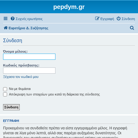
pepdym.gr
Συχνές ερωτήσεις
Εγγραφή
Σύνδεση
Α
Ευρετήριο Δ. Συζήτησης
ν
Σύνδεση
α
ζ
Όνομα μέλους:
ή
τ
Κωδικός πρόσβασης:
η
Ξέχασα τον κωδικό μου
σ
η
Να με θυμάσαι
Απόκρυψη των στοιχείων μου κατά τη διάρκεια της σύνδεσης
ΕΓΓΡΑΦΉ
Προκειμένου να συνδεθείτε πρέπει να είστε εγγεγραμμένο μέλος. Η εγγραφή
γίνεται σε λίγα μόνο λεπτά, αλλά σας παρέχει αυξημένες δυνατότητες. Οι
διαχειριστές του συστήματος συζητήσεων μπορεί επίσης να χορηγούν