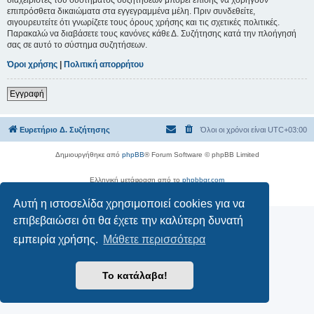
επιπρόσθετα δικαιώματα στα εγγεγραμμένα μέλη. Πριν συνδεθείτε,
σιγουρευτείτε ότι γνωρίζετε τους όρους χρήσης και τις σχετικές πολιτικές.
Παρακαλώ να διαβάσετε τους κανόνες κάθε Δ. Συζήτησης κατά την πλοήγησή
σας σε αυτό το σύστημα συζητήσεων.
Όροι χρήσης
|
Πολιτική απορρήτου
Εγγραφή
Ευρετήριο Δ. Συζήτησης
Όλοι οι χρόνοι είναι
UTC+03:00
Δημιουργήθηκε από
phpBB
® Forum Software © phpBB Limited
Ελληνική μετάφραση από το
phpbbgr.com
Απόρρητο
|
Όροι
Αυτή η ιστοσελίδα χρησιμοποιεί cookies για να
επιβεβαιώσει ότι θα έχετε την καλύτερη δυνατή
εμπειρία χρήσης.
Μάθετε περισσότερα
Το κατάλαβα!