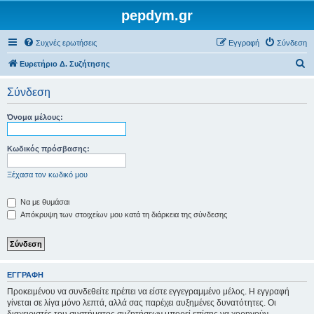
pepdym.gr
Συχνές ερωτήσεις
Εγγραφή
Σύνδεση
Α
Ευρετήριο Δ. Συζήτησης
ν
Σύνδεση
α
ζ
Όνομα μέλους:
ή
τ
Κωδικός πρόσβασης:
η
Ξέχασα τον κωδικό μου
σ
η
Να με θυμάσαι
Απόκρυψη των στοιχείων μου κατά τη διάρκεια της σύνδεσης
ΕΓΓΡΑΦΉ
Προκειμένου να συνδεθείτε πρέπει να είστε εγγεγραμμένο μέλος. Η εγγραφή
γίνεται σε λίγα μόνο λεπτά, αλλά σας παρέχει αυξημένες δυνατότητες. Οι
διαχειριστές του συστήματος συζητήσεων μπορεί επίσης να χορηγούν