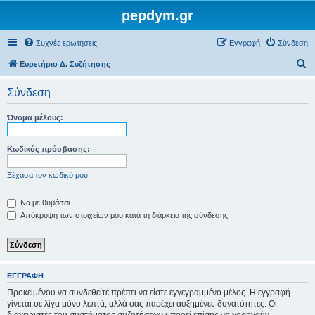
pepdym.gr
Συχνές ερωτήσεις
Εγγραφή
Σύνδεση
Α
Ευρετήριο Δ. Συζήτησης
ν
Σύνδεση
α
ζ
Όνομα μέλους:
ή
τ
Κωδικός πρόσβασης:
η
Ξέχασα τον κωδικό μου
σ
η
Να με θυμάσαι
Απόκρυψη των στοιχείων μου κατά τη διάρκεια της σύνδεσης
ΕΓΓΡΑΦΉ
Προκειμένου να συνδεθείτε πρέπει να είστε εγγεγραμμένο μέλος. Η εγγραφή
γίνεται σε λίγα μόνο λεπτά, αλλά σας παρέχει αυξημένες δυνατότητες. Οι
διαχειριστές του συστήματος συζητήσεων μπορεί επίσης να χορηγούν