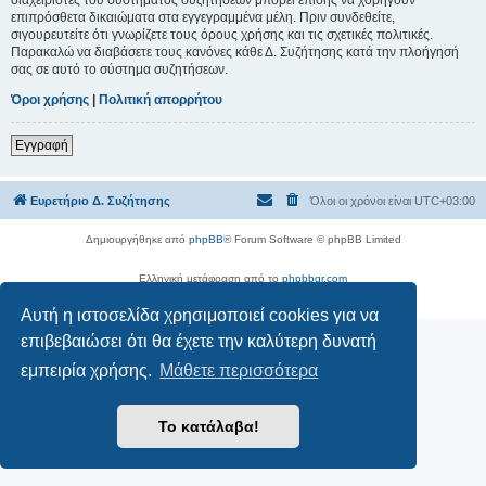
επιπρόσθετα δικαιώματα στα εγγεγραμμένα μέλη. Πριν συνδεθείτε,
σιγουρευτείτε ότι γνωρίζετε τους όρους χρήσης και τις σχετικές πολιτικές.
Παρακαλώ να διαβάσετε τους κανόνες κάθε Δ. Συζήτησης κατά την πλοήγησή
σας σε αυτό το σύστημα συζητήσεων.
Όροι χρήσης
|
Πολιτική απορρήτου
Εγγραφή
Ευρετήριο Δ. Συζήτησης
Όλοι οι χρόνοι είναι
UTC+03:00
Δημιουργήθηκε από
phpBB
® Forum Software © phpBB Limited
Ελληνική μετάφραση από το
phpbbgr.com
Απόρρητο
|
Όροι
Αυτή η ιστοσελίδα χρησιμοποιεί cookies για να
επιβεβαιώσει ότι θα έχετε την καλύτερη δυνατή
εμπειρία χρήσης.
Μάθετε περισσότερα
Το κατάλαβα!