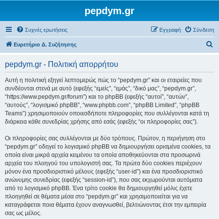
pepdym.gr
Συχνές ερωτήσεις
Εγγραφή
Σύνδεση
Α
Ευρετήριο Δ. Συζήτησης
ν
pepdym.gr - Πολιτική απορρήτου
α
ζ
Αυτή η πολιτική εξηγεί λεπτομερώς πώς το “pepdym.gr” και οι εταιρείες που
συνδέονται στενά με αυτό (εφεξής “εμείς”, “εμάς”, “δικό μας”, “pepdym.gr”,
ή
“https://www.pepdym.gr/forum”) και το phpBB (εφεξής “αυτοί”, “αυτών”,
τ
“αυτούς”, “λογισμικό phpBB”, “www.phpbb.com”, “phpBB Limited”, “phpBB
Teams”) χρησιμοποιούν οποιεσδήποτε πληροφορίες που συλλέγονται κατά τη
η
διάρκεια κάθε συνεδρίας χρήσης από εσάς (εφεξής “οι πληροφορίες σας”).
σ
Οι πληροφορίες σας συλλέγονται με δύο τρόπους. Πρώτον, η περιήγηση στο
η
“pepdym.gr” οδηγεί το λογισμικό phpBB να δημιουργήσει ορισμένα cookies, τα
οποία είναι μικρά αρχεία κειμένου τα οποία αποθηκεύονται στα προσωρινά
αρχεία του πλοηγού του υπολογιστή σας. Τα πρώτα δύο cookies περιέχουν
μόνον ένα προσδιοριστικό μέλους (εφεξής “user-id”) και ένα προσδιοριστικό
ανώνυμης συνεδρίας (εφεξής “session-id”), που σας εκχωρούνται αυτόματα
από το λογισμικό phpBB. Ένα τρίτο cookie θα δημιουργηθεί μόλις έχετε
πλοηγηθεί σε θέματα μέσα στο “pepdym.gr” και χρησιμοποιείται για να
καταγράφεται ποια θέματα έχουν αναγνωσθεί, βελτιώνοντας έτσι την εμπειρία
σας ως μέλος.