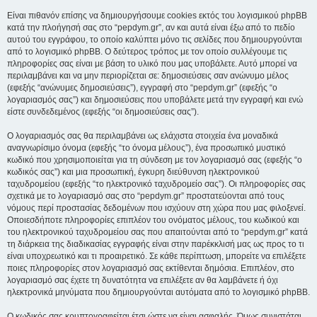
Είναι πιθανόν επίσης να δημιουργήσουμε cookies εκτός του λογισμικού phpBB
κατά την πλοήγησή σας στο “pepdym.gr”, αν και αυτά είναι έξω από το πεδίο
αυτού του εγγράφου, το οποίο καλύπτει μόνο τις σελίδες που δημιουργούνται
από το λογισμικό phpBB. Ο δεύτερος τρόπος με τον οποίο συλλέγουμε τις
πληροφορίες σας είναι με βάση το υλικό που μας υποβάλετε. Αυτό μπορεί να
περιλαμβάνει και να μην περιορίζεται σε: δημοσιεύσεις σαν ανώνυμο μέλος
(εφεξής “ανώνυμες δημοσιεύσεις”), εγγραφή στο “pepdym.gr” (εφεξής “ο
λογαριασμός σας”) και δημοσιεύσεις που υποβάλετε μετά την εγγραφή και ενώ
είστε συνδεδεμένος (εφεξής “οι δημοσιεύσεις σας”).
Ο λογαριασμός σας θα περιλαμβάνει ως ελάχιστα στοιχεία ένα μοναδικά
αναγνωρίσιμο όνομα (εφεξής “το όνομα μέλους”), ένα προσωπικό μυστικό
κωδικό που χρησιμοποιείται για τη σύνδεση με τον λογαριασμό σας (εφεξής “ο
κωδικός σας”) και μια προσωπική, έγκυρη διεύθυνση ηλεκτρονικού
ταχυδρομείου (εφεξής “το ηλεκτρονικό ταχυδρομείο σας”). Οι πληροφορίες σας
σχετικά με το λογαριασμό σας στο “pepdym.gr” προστατεύονται από τους
νόμους περί προστασίας δεδομένων που ισχύουν στη χώρα που μας φιλοξενεί.
Οποιεσδήποτε πληροφορίες επιπλέον του ονόματος μέλους, του κωδικού και
του ηλεκτρονικού ταχυδρομείου σας που απαιτούνται από το “pepdym.gr” κατά
τη διάρκεια της διαδικασίας εγγραφής είναι στην παρέκκλισή μας ως προς το τι
είναι υποχρεωτικό και τι προαιρετικό. Σε κάθε περίπτωση, μπορείτε να επιλέξετε
ποιες πληροφορίες στον λογαριασμό σας εκτίθενται δημόσια. Επιπλέον, στο
λογαριασμό σας έχετε τη δυνατότητα να επιλέξετε αν θα λαμβάνετε ή όχι
ηλεκτρονικά μηνύματα που δημιουργούνται αυτόματα από το λογισμικό phpBB.
Ο κωδικός σας κρυπτογραφείται έτσι ώστε να είναι ασφαλής. Όμως συνιστάται