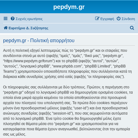
pepdym.gr
Συχνές ερωτήσεις
Εγγραφή
Σύνδεση
Α
Ευρετήριο Δ. Συζήτησης
ν
pepdym.gr - Πολιτική απορρήτου
α
ζ
Αυτή η πολιτική εξηγεί λεπτομερώς πώς το “pepdym.gr” και οι εταιρείες που
συνδέονται στενά με αυτό (εφεξής “εμείς”, “εμάς”, “δικό μας”, “pepdym.gr”,
ή
“https://www.pepdym.gr/forum”) και το phpBB (εφεξής “αυτοί”, “αυτών”,
τ
“αυτούς”, “λογισμικό phpBB”, “www.phpbb.com”, “phpBB Limited”, “phpBB
Teams”) χρησιμοποιούν οποιεσδήποτε πληροφορίες που συλλέγονται κατά τη
η
διάρκεια κάθε συνεδρίας χρήσης από εσάς (εφεξής “οι πληροφορίες σας”).
σ
Οι πληροφορίες σας συλλέγονται με δύο τρόπους. Πρώτον, η περιήγηση στο
η
“pepdym.gr” οδηγεί το λογισμικό phpBB να δημιουργήσει ορισμένα cookies, τα
οποία είναι μικρά αρχεία κειμένου τα οποία αποθηκεύονται στα προσωρινά
αρχεία του πλοηγού του υπολογιστή σας. Τα πρώτα δύο cookies περιέχουν
μόνον ένα προσδιοριστικό μέλους (εφεξής “user-id”) και ένα προσδιοριστικό
ανώνυμης συνεδρίας (εφεξής “session-id”), που σας εκχωρούνται αυτόματα
από το λογισμικό phpBB. Ένα τρίτο cookie θα δημιουργηθεί μόλις έχετε
πλοηγηθεί σε θέματα μέσα στο “pepdym.gr” και χρησιμοποιείται για να
καταγράφεται ποια θέματα έχουν αναγνωσθεί, βελτιώνοντας έτσι την εμπειρία
σας ως μέλος.