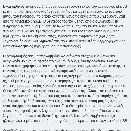
Είναι πιθανόν επίσης να δημιουργήσουμε cookies εκτός του λογισμικού phpBB
κατά την πλοήγησή σας στο “pepdym.gr”, αν και αυτά είναι έξω από το πεδίο
αυτού του εγγράφου, το οποίο καλύπτει μόνο τις σελίδες που δημιουργούνται
από το λογισμικό phpBB. Ο δεύτερος τρόπος με τον οποίο συλλέγουμε τις
πληροφορίες σας είναι με βάση το υλικό που μας υποβάλετε. Αυτό μπορεί να
περιλαμβάνει και να μην περιορίζεται σε: δημοσιεύσεις σαν ανώνυμο μέλος
(εφεξής “ανώνυμες δημοσιεύσεις”), εγγραφή στο “pepdym.gr” (εφεξής “ο
λογαριασμός σας”) και δημοσιεύσεις που υποβάλετε μετά την εγγραφή και ενώ
είστε συνδεδεμένος (εφεξής “οι δημοσιεύσεις σας”).
Ο λογαριασμός σας θα περιλαμβάνει ως ελάχιστα στοιχεία ένα μοναδικά
αναγνωρίσιμο όνομα (εφεξής “το όνομα μέλους”), ένα προσωπικό μυστικό
κωδικό που χρησιμοποιείται για τη σύνδεση με τον λογαριασμό σας (εφεξής “ο
κωδικός σας”) και μια προσωπική, έγκυρη διεύθυνση ηλεκτρονικού
ταχυδρομείου (εφεξής “το ηλεκτρονικό ταχυδρομείο σας”). Οι πληροφορίες σας
σχετικά με το λογαριασμό σας στο “pepdym.gr” προστατεύονται από τους
νόμους περί προστασίας δεδομένων που ισχύουν στη χώρα που μας φιλοξενεί.
Οποιεσδήποτε πληροφορίες επιπλέον του ονόματος μέλους, του κωδικού και
του ηλεκτρονικού ταχυδρομείου σας που απαιτούνται από το “pepdym.gr” κατά
τη διάρκεια της διαδικασίας εγγραφής είναι στην παρέκκλισή μας ως προς το τι
είναι υποχρεωτικό και τι προαιρετικό. Σε κάθε περίπτωση, μπορείτε να επιλέξετε
ποιες πληροφορίες στον λογαριασμό σας εκτίθενται δημόσια. Επιπλέον, στο
λογαριασμό σας έχετε τη δυνατότητα να επιλέξετε αν θα λαμβάνετε ή όχι
ηλεκτρονικά μηνύματα που δημιουργούνται αυτόματα από το λογισμικό phpBB.
Ο κωδικός σας κρυπτογραφείται έτσι ώστε να είναι ασφαλής. Όμως συνιστάται