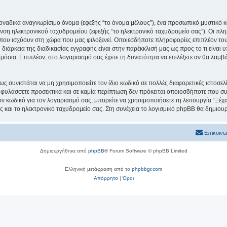
μοναδικά αναγνωρίσιμο όνομα (εφεξής “το όνομα μέλους”), ένα προσωπικό μυστικό κ
υνση ηλεκτρονικού ταχυδρομείου (εφεξής “το ηλεκτρονικό ταχυδρομείο σας”). Οι πλ
ου ισχύουν στη χώρα που μας φιλοξενεί. Οποιεσδήποτε πληροφορίες επιπλέον του
ιάρκεια της διαδικασίας εγγραφής είναι στην παρέκκλισή μας ως προς το τι είναι υ
ημόσια. Επιπλέον, στο λογαριασμό σας έχετε τη δυνατότητα να επιλέξετε αν θα λαμ
ς συνιστάται να μη χρησιμοποιείτε τον ίδιο κωδικό σε πολλές διαφορετικές ιστοσελ
 φυλάσσετε προσεκτικά και σε καμία περίπτωση δεν πρόκειται οποιοσδήποτε που συν
ον κωδικό για τον λογαριασμό σας, μπορείτε να χρησιμοποιήσετε τη λειτουργία “Ξέ
ς και το ηλεκτρονικό ταχυδρομείο σας. Στη συνέχεια το λογισμικό phpBB θα δημιουρ
Επικοινω
Δημιουργήθηκε από
phpBB
® Forum Software © phpBB Limited
Ελληνική μετάφραση από το
phpbbgr.com
Απόρρητο
|
Όροι