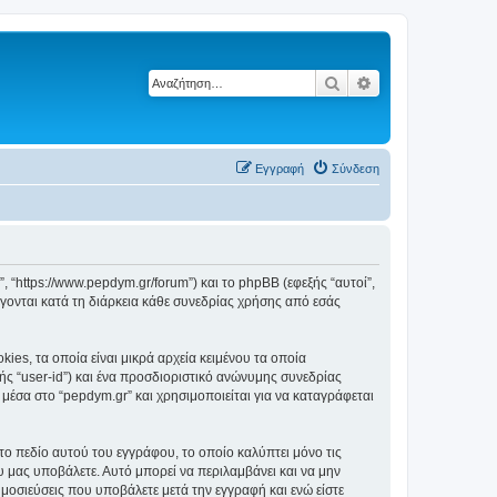
Αναζήτηση
Ειδική αναζήτηση
Εγγραφή
Σύνδεση
”, “https://www.pepdym.gr/forum”) και το phpBB (εφεξής “αυτοί”,
ονται κατά τη διάρκεια κάθε συνεδρίας χρήσης από εσάς
es, τα οποία είναι μικρά αρχεία κειμένου τα οποία
ς “user-id”) και ένα προσδιοριστικό ανώνυμης συνεδρίας
 μέσα στο “pepdym.gr” και χρησιμοποιείται για να καταγράφεται
το πεδίο αυτού του εγγράφου, το οποίο καλύπτει μόνο τις
υ μας υποβάλετε. Αυτό μπορεί να περιλαμβάνει και να μην
ημοσιεύσεις που υποβάλετε μετά την εγγραφή και ενώ είστε