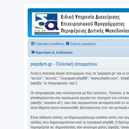
Γρήγορες συνδέσεις
Συχνές ερωτήσεις
Ευρετήριο Δ. Συζήτησης
pepdym.gr - Πολιτική απορρήτου
Αυτή η πολιτική εξηγεί λεπτομερώς πώς το “pepdym.gr” και οι ετα
“αυτών”, “αυτούς”, “λογισμικό phpBB”, “www.phpbb.com”, “ph
(εφεξής “οι πληροφορίες σας”).
Οι πληροφορίες σας συλλέγονται με δύο τρόπους. Πρώτον, η περ
αποθηκεύονται στα προσωρινά αρχεία του πλοηγού του υπολογισ
(εφεξής “session-id”), που σας εκχωρούνται αυτόματα από το λ
ποια θέματα έχουν αναγνωσθεί, βελτιώνοντας έτσι την εμπειρία 
Είναι πιθανόν επίσης να δημιουργήσουμε cookies εκτός του λογ
σελίδες που δημιουργούνται από το λογισμικό phpBB. Ο δεύτερο
περιορίζεται σε: δημοσιεύσεις σαν ανώνυμο μέλος (εφεξής “ανώ