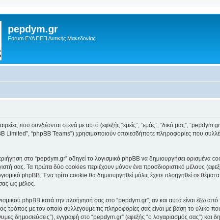
pepdym.gr
Forum ΕΥΔ ΠΕΠ Δυτικής Μακεδονίας
ιρείες που συνδέονται στενά με αυτό (εφεξής “εμείς”, “εμάς”, “δικό μας”, “pepdym.gr
pBB Limited”, “phpBB Teams”) χρησιμοποιούν οποιεσδήποτε πληροφορίες που συλλέγ
ιήγηση στο “pepdym.gr” οδηγεί το λογισμικό phpBB να δημιουργήσει ορισμένα cooki
τή σας. Τα πρώτα δύο cookies περιέχουν μόνον ένα προσδιοριστικό μέλους (εφεξή
ογισμικό phpBB. Ένα τρίτο cookie θα δημιουργηθεί μόλις έχετε πλοηγηθεί σε θέματα
σας ως μέλος.
ισμικού phpBB κατά την πλοήγησή σας στο “pepdym.gr”, αν και αυτά είναι έξω από 
ς τρόπος με τον οποίο συλλέγουμε τις πληροφορίες σας είναι με βάση το υλικό πο
νυμες δημοσιεύσεις”), εγγραφή στο “pepdym.gr” (εφεξής “ο λογαριασμός σας”) και δ