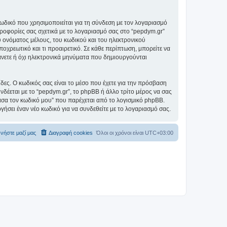
ωδικό που χρησιμοποιείται για τη σύνδεση με τον λογαριασμό
ηροφορίες σας σχετικά με το λογαριασμό σας στο “pepdym.gr”
 ονόματος μέλους, του κωδικού και του ηλεκτρονικού
ποχρεωτικό και τι προαιρετικό. Σε κάθε περίπτωση, μπορείτε να
βάνετε ή όχι ηλεκτρονικά μηνύματα που δημιουργούνται
ίδες. Ο κωδικός σας είναι το μέσο που έχετε για την πρόσβαση
δέεται με το “pepdym.gr”, το phpBB ή άλλο τρίτο μέρος να σας
χασα τον κωδικό μου” που παρέχεται από το λογισμικό phpBB.
γήσει έναν νέο κωδικό για να συνδεθείτε με το λογαριασμό σας.
νήστε μαζί μας
Διαγραφή cookies
Όλοι οι χρόνοι είναι
UTC+03:00