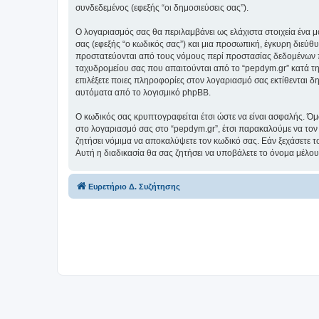
συνδεδεμένος (εφεξής “οι δημοσιεύσεις σας”).
Ο λογαριασμός σας θα περιλαμβάνει ως ελάχιστα στοιχεία ένα 
σας (εφεξής “ο κωδικός σας”) και μια προσωπική, έγκυρη διεύθ
προστατεύονται από τους νόμους περί προστασίας δεδομένων π
ταχυδρομείου σας που απαιτούνται από το “pepdym.gr” κατά τη δ
επιλέξετε ποιες πληροφορίες στον λογαριασμό σας εκτίθενται δ
αυτόματα από το λογισμικό phpBB.
Ο κωδικός σας κρυπτογραφείται έτσι ώστε να είναι ασφαλής. Όμω
στο λογαριασμό σας στο “pepdym.gr”, έτσι παρακαλούμε να τον
ζητήσει νόμιμα να αποκαλύψετε τον κωδικό σας. Εάν ξεχάσετε τ
Αυτή η διαδικασία θα σας ζητήσει να υποβάλετε το όνομα μέλου
Ευρετήριο Δ. Συζήτησης