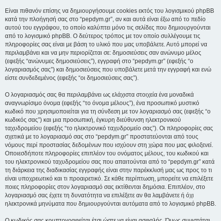
Είναι πιθανόν επίσης να δημιουργήσουμε cookies εκτός του λογισμικού phpBB
κατά την πλοήγησή σας στο “pepdym.gr”, αν και αυτά είναι έξω από το πεδίο
αυτού του εγγράφου, το οποίο καλύπτει μόνο τις σελίδες που δημιουργούνται
από το λογισμικό phpBB. Ο δεύτερος τρόπος με τον οποίο συλλέγουμε τις
πληροφορίες σας είναι με βάση το υλικό που μας υποβάλετε. Αυτό μπορεί να
περιλαμβάνει και να μην περιορίζεται σε: δημοσιεύσεις σαν ανώνυμο μέλος
(εφεξής “ανώνυμες δημοσιεύσεις”), εγγραφή στο “pepdym.gr” (εφεξής “ο
λογαριασμός σας”) και δημοσιεύσεις που υποβάλετε μετά την εγγραφή και ενώ
είστε συνδεδεμένος (εφεξής “οι δημοσιεύσεις σας”).
Ο λογαριασμός σας θα περιλαμβάνει ως ελάχιστα στοιχεία ένα μοναδικά
αναγνωρίσιμο όνομα (εφεξής “το όνομα μέλους”), ένα προσωπικό μυστικό
κωδικό που χρησιμοποιείται για τη σύνδεση με τον λογαριασμό σας (εφεξής “ο
κωδικός σας”) και μια προσωπική, έγκυρη διεύθυνση ηλεκτρονικού
ταχυδρομείου (εφεξής “το ηλεκτρονικό ταχυδρομείο σας”). Οι πληροφορίες σας
σχετικά με το λογαριασμό σας στο “pepdym.gr” προστατεύονται από τους
νόμους περί προστασίας δεδομένων που ισχύουν στη χώρα που μας φιλοξενεί.
Οποιεσδήποτε πληροφορίες επιπλέον του ονόματος μέλους, του κωδικού και
του ηλεκτρονικού ταχυδρομείου σας που απαιτούνται από το “pepdym.gr” κατά
τη διάρκεια της διαδικασίας εγγραφής είναι στην παρέκκλισή μας ως προς το τι
είναι υποχρεωτικό και τι προαιρετικό. Σε κάθε περίπτωση, μπορείτε να επιλέξετε
ποιες πληροφορίες στον λογαριασμό σας εκτίθενται δημόσια. Επιπλέον, στο
λογαριασμό σας έχετε τη δυνατότητα να επιλέξετε αν θα λαμβάνετε ή όχι
ηλεκτρονικά μηνύματα που δημιουργούνται αυτόματα από το λογισμικό phpBB.
Ο κωδικός σας κρυπτογραφείται έτσι ώστε να είναι ασφαλής. Όμως συνιστάται