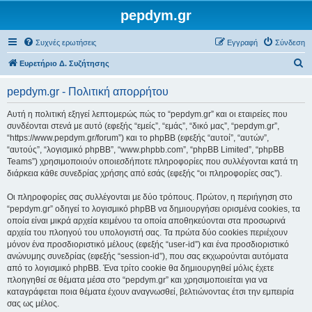
pepdym.gr
Συχνές ερωτήσεις
Εγγραφή
Σύνδεση
Α
Ευρετήριο Δ. Συζήτησης
ν
pepdym.gr - Πολιτική απορρήτου
α
ζ
Αυτή η πολιτική εξηγεί λεπτομερώς πώς το “pepdym.gr” και οι εταιρείες που
συνδέονται στενά με αυτό (εφεξής “εμείς”, “εμάς”, “δικό μας”, “pepdym.gr”,
ή
“https://www.pepdym.gr/forum”) και το phpBB (εφεξής “αυτοί”, “αυτών”,
τ
“αυτούς”, “λογισμικό phpBB”, “www.phpbb.com”, “phpBB Limited”, “phpBB
Teams”) χρησιμοποιούν οποιεσδήποτε πληροφορίες που συλλέγονται κατά τη
η
διάρκεια κάθε συνεδρίας χρήσης από εσάς (εφεξής “οι πληροφορίες σας”).
σ
Οι πληροφορίες σας συλλέγονται με δύο τρόπους. Πρώτον, η περιήγηση στο
η
“pepdym.gr” οδηγεί το λογισμικό phpBB να δημιουργήσει ορισμένα cookies, τα
οποία είναι μικρά αρχεία κειμένου τα οποία αποθηκεύονται στα προσωρινά
αρχεία του πλοηγού του υπολογιστή σας. Τα πρώτα δύο cookies περιέχουν
μόνον ένα προσδιοριστικό μέλους (εφεξής “user-id”) και ένα προσδιοριστικό
ανώνυμης συνεδρίας (εφεξής “session-id”), που σας εκχωρούνται αυτόματα
από το λογισμικό phpBB. Ένα τρίτο cookie θα δημιουργηθεί μόλις έχετε
πλοηγηθεί σε θέματα μέσα στο “pepdym.gr” και χρησιμοποιείται για να
καταγράφεται ποια θέματα έχουν αναγνωσθεί, βελτιώνοντας έτσι την εμπειρία
σας ως μέλος.