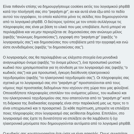
Είναι πιθανόν επίσης να δημιουργήσουμε cookies εκτός του λογισμικού phpBB
κατά την πλοήγησή σας στο “pepdym.gr”, αν και αυτά είναι έξω από το πεδίο
αυτού του εγγράφου, το οποίο καλύπτει μόνο τις σελίδες που δημιουργούνται
από το λογισμικό phpBB. Ο δεύτερος τρόπος με τον οποίο συλλέγουμε τις
πληροφορίες σας είναι με βάση το υλικό που μας υποβάλετε. Αυτό μπορεί να
περιλαμβάνει και να μην περιορίζεται σε: δημοσιεύσεις σαν ανώνυμο μέλος
(εφεξής “ανώνυμες δημοσιεύσεις”), εγγραφή στο “pepdym.gr” (εφεξής “ο
λογαριασμός σας”) και δημοσιεύσεις που υποβάλετε μετά την εγγραφή και ενώ
είστε συνδεδεμένος (εφεξής “οι δημοσιεύσεις σας”).
Ο λογαριασμός σας θα περιλαμβάνει ως ελάχιστα στοιχεία ένα μοναδικά
αναγνωρίσιμο όνομα (εφεξής “το όνομα μέλους”), ένα προσωπικό μυστικό
κωδικό που χρησιμοποιείται για τη σύνδεση με τον λογαριασμό σας (εφεξής “ο
κωδικός σας”) και μια προσωπική, έγκυρη διεύθυνση ηλεκτρονικού
ταχυδρομείου (εφεξής “το ηλεκτρονικό ταχυδρομείο σας”). Οι πληροφορίες σας
σχετικά με το λογαριασμό σας στο “pepdym.gr” προστατεύονται από τους
νόμους περί προστασίας δεδομένων που ισχύουν στη χώρα που μας φιλοξενεί.
Οποιεσδήποτε πληροφορίες επιπλέον του ονόματος μέλους, του κωδικού και
του ηλεκτρονικού ταχυδρομείου σας που απαιτούνται από το “pepdym.gr” κατά
τη διάρκεια της διαδικασίας εγγραφής είναι στην παρέκκλισή μας ως προς το τι
είναι υποχρεωτικό και τι προαιρετικό. Σε κάθε περίπτωση, μπορείτε να επιλέξετε
ποιες πληροφορίες στον λογαριασμό σας εκτίθενται δημόσια. Επιπλέον, στο
λογαριασμό σας έχετε τη δυνατότητα να επιλέξετε αν θα λαμβάνετε ή όχι
ηλεκτρονικά μηνύματα που δημιουργούνται αυτόματα από το λογισμικό phpBB.
Ο κωδικός σας κρυπτογραφείται έτσι ώστε να είναι ασφαλής. Όμως συνιστάται