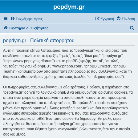
pepdym.gr
Συχνές ερωτήσεις
Εγγραφή
Σύνδεση
Α
Ευρετήριο Δ. Συζήτησης
ν
pepdym.gr - Πολιτική απορρήτου
α
ζ
Αυτή η πολιτική εξηγεί λεπτομερώς πώς το “pepdym.gr” και οι εταιρείες που
συνδέονται στενά με αυτό (εφεξής “εμείς”, “εμάς”, “δικό μας”, “pepdym.gr”,
ή
“https://www.pepdym.gr/forum”) και το phpBB (εφεξής “αυτοί”, “αυτών”,
τ
“αυτούς”, “λογισμικό phpBB”, “www.phpbb.com”, “phpBB Limited”, “phpBB
Teams”) χρησιμοποιούν οποιεσδήποτε πληροφορίες που συλλέγονται κατά τη
η
διάρκεια κάθε συνεδρίας χρήσης από εσάς (εφεξής “οι πληροφορίες σας”).
σ
Οι πληροφορίες σας συλλέγονται με δύο τρόπους. Πρώτον, η περιήγηση στο
η
“pepdym.gr” οδηγεί το λογισμικό phpBB να δημιουργήσει ορισμένα cookies, τα
οποία είναι μικρά αρχεία κειμένου τα οποία αποθηκεύονται στα προσωρινά
αρχεία του πλοηγού του υπολογιστή σας. Τα πρώτα δύο cookies περιέχουν
μόνον ένα προσδιοριστικό μέλους (εφεξής “user-id”) και ένα προσδιοριστικό
ανώνυμης συνεδρίας (εφεξής “session-id”), που σας εκχωρούνται αυτόματα
από το λογισμικό phpBB. Ένα τρίτο cookie θα δημιουργηθεί μόλις έχετε
πλοηγηθεί σε θέματα μέσα στο “pepdym.gr” και χρησιμοποιείται για να
καταγράφεται ποια θέματα έχουν αναγνωσθεί, βελτιώνοντας έτσι την εμπειρία
σας ως μέλος.