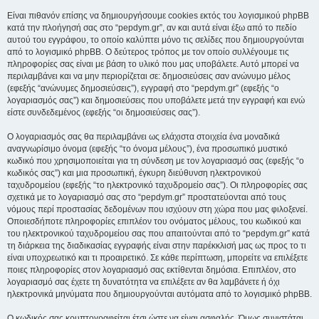
Είναι πιθανόν επίσης να δημιουργήσουμε cookies εκτός του λογισμικού phpBB
κατά την πλοήγησή σας στο “pepdym.gr”, αν και αυτά είναι έξω από το πεδίο
αυτού του εγγράφου, το οποίο καλύπτει μόνο τις σελίδες που δημιουργούνται
από το λογισμικό phpBB. Ο δεύτερος τρόπος με τον οποίο συλλέγουμε τις
πληροφορίες σας είναι με βάση το υλικό που μας υποβάλετε. Αυτό μπορεί να
περιλαμβάνει και να μην περιορίζεται σε: δημοσιεύσεις σαν ανώνυμο μέλος
(εφεξής “ανώνυμες δημοσιεύσεις”), εγγραφή στο “pepdym.gr” (εφεξής “ο
λογαριασμός σας”) και δημοσιεύσεις που υποβάλετε μετά την εγγραφή και ενώ
είστε συνδεδεμένος (εφεξής “οι δημοσιεύσεις σας”).
Ο λογαριασμός σας θα περιλαμβάνει ως ελάχιστα στοιχεία ένα μοναδικά
αναγνωρίσιμο όνομα (εφεξής “το όνομα μέλους”), ένα προσωπικό μυστικό
κωδικό που χρησιμοποιείται για τη σύνδεση με τον λογαριασμό σας (εφεξής “ο
κωδικός σας”) και μια προσωπική, έγκυρη διεύθυνση ηλεκτρονικού
ταχυδρομείου (εφεξής “το ηλεκτρονικό ταχυδρομείο σας”). Οι πληροφορίες σας
σχετικά με το λογαριασμό σας στο “pepdym.gr” προστατεύονται από τους
νόμους περί προστασίας δεδομένων που ισχύουν στη χώρα που μας φιλοξενεί.
Οποιεσδήποτε πληροφορίες επιπλέον του ονόματος μέλους, του κωδικού και
του ηλεκτρονικού ταχυδρομείου σας που απαιτούνται από το “pepdym.gr” κατά
τη διάρκεια της διαδικασίας εγγραφής είναι στην παρέκκλισή μας ως προς το τι
είναι υποχρεωτικό και τι προαιρετικό. Σε κάθε περίπτωση, μπορείτε να επιλέξετε
ποιες πληροφορίες στον λογαριασμό σας εκτίθενται δημόσια. Επιπλέον, στο
λογαριασμό σας έχετε τη δυνατότητα να επιλέξετε αν θα λαμβάνετε ή όχι
ηλεκτρονικά μηνύματα που δημιουργούνται αυτόματα από το λογισμικό phpBB.
Ο κωδικός σας κρυπτογραφείται έτσι ώστε να είναι ασφαλής. Όμως συνιστάται