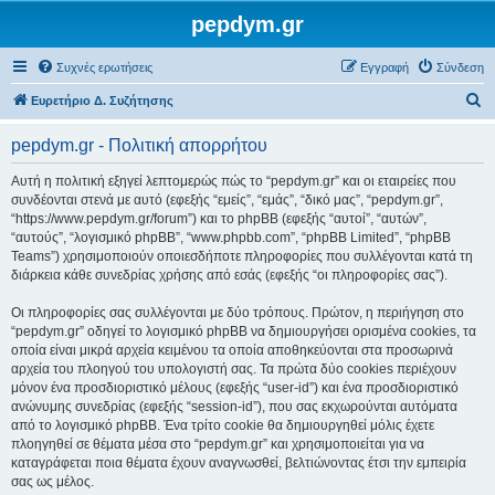
pepdym.gr
Συχνές ερωτήσεις
Εγγραφή
Σύνδεση
Α
Ευρετήριο Δ. Συζήτησης
ν
pepdym.gr - Πολιτική απορρήτου
α
ζ
Αυτή η πολιτική εξηγεί λεπτομερώς πώς το “pepdym.gr” και οι εταιρείες που
συνδέονται στενά με αυτό (εφεξής “εμείς”, “εμάς”, “δικό μας”, “pepdym.gr”,
ή
“https://www.pepdym.gr/forum”) και το phpBB (εφεξής “αυτοί”, “αυτών”,
τ
“αυτούς”, “λογισμικό phpBB”, “www.phpbb.com”, “phpBB Limited”, “phpBB
Teams”) χρησιμοποιούν οποιεσδήποτε πληροφορίες που συλλέγονται κατά τη
η
διάρκεια κάθε συνεδρίας χρήσης από εσάς (εφεξής “οι πληροφορίες σας”).
σ
Οι πληροφορίες σας συλλέγονται με δύο τρόπους. Πρώτον, η περιήγηση στο
η
“pepdym.gr” οδηγεί το λογισμικό phpBB να δημιουργήσει ορισμένα cookies, τα
οποία είναι μικρά αρχεία κειμένου τα οποία αποθηκεύονται στα προσωρινά
αρχεία του πλοηγού του υπολογιστή σας. Τα πρώτα δύο cookies περιέχουν
μόνον ένα προσδιοριστικό μέλους (εφεξής “user-id”) και ένα προσδιοριστικό
ανώνυμης συνεδρίας (εφεξής “session-id”), που σας εκχωρούνται αυτόματα
από το λογισμικό phpBB. Ένα τρίτο cookie θα δημιουργηθεί μόλις έχετε
πλοηγηθεί σε θέματα μέσα στο “pepdym.gr” και χρησιμοποιείται για να
καταγράφεται ποια θέματα έχουν αναγνωσθεί, βελτιώνοντας έτσι την εμπειρία
σας ως μέλος.