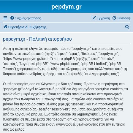
pepdym.gr
Συχνές ερωτήσεις
Εγγραφή
Σύνδεση
Α
Ευρετήριο Δ. Συζήτησης
ν
pepdym.gr - Πολιτική απορρήτου
α
ζ
Αυτή η πολιτική εξηγεί λεπτομερώς πώς το “pepdym.gr” και οι εταιρείες που
συνδέονται στενά με αυτό (εφεξής “εμείς”, “εμάς”, “δικό μας”, “pepdym.gr”,
ή
“https://www.pepdym.gr/forum”) και το phpBB (εφεξής “αυτοί”, “αυτών”,
τ
“αυτούς”, “λογισμικό phpBB”, “www.phpbb.com”, “phpBB Limited”, “phpBB
Teams”) χρησιμοποιούν οποιεσδήποτε πληροφορίες που συλλέγονται κατά τη
η
διάρκεια κάθε συνεδρίας χρήσης από εσάς (εφεξής “οι πληροφορίες σας”).
σ
Οι πληροφορίες σας συλλέγονται με δύο τρόπους. Πρώτον, η περιήγηση στο
η
“pepdym.gr” οδηγεί το λογισμικό phpBB να δημιουργήσει ορισμένα cookies, τα
οποία είναι μικρά αρχεία κειμένου τα οποία αποθηκεύονται στα προσωρινά
αρχεία του πλοηγού του υπολογιστή σας. Τα πρώτα δύο cookies περιέχουν
μόνον ένα προσδιοριστικό μέλους (εφεξής “user-id”) και ένα προσδιοριστικό
ανώνυμης συνεδρίας (εφεξής “session-id”), που σας εκχωρούνται αυτόματα
από το λογισμικό phpBB. Ένα τρίτο cookie θα δημιουργηθεί μόλις έχετε
πλοηγηθεί σε θέματα μέσα στο “pepdym.gr” και χρησιμοποιείται για να
καταγράφεται ποια θέματα έχουν αναγνωσθεί, βελτιώνοντας έτσι την εμπειρία
σας ως μέλος.