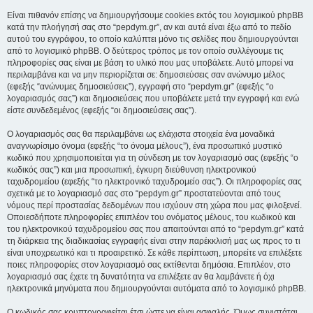
Είναι πιθανόν επίσης να δημιουργήσουμε cookies εκτός του λογισμικού phpBB
κατά την πλοήγησή σας στο “pepdym.gr”, αν και αυτά είναι έξω από το πεδίο
αυτού του εγγράφου, το οποίο καλύπτει μόνο τις σελίδες που δημιουργούνται
από το λογισμικό phpBB. Ο δεύτερος τρόπος με τον οποίο συλλέγουμε τις
πληροφορίες σας είναι με βάση το υλικό που μας υποβάλετε. Αυτό μπορεί να
περιλαμβάνει και να μην περιορίζεται σε: δημοσιεύσεις σαν ανώνυμο μέλος
(εφεξής “ανώνυμες δημοσιεύσεις”), εγγραφή στο “pepdym.gr” (εφεξής “ο
λογαριασμός σας”) και δημοσιεύσεις που υποβάλετε μετά την εγγραφή και ενώ
είστε συνδεδεμένος (εφεξής “οι δημοσιεύσεις σας”).
Ο λογαριασμός σας θα περιλαμβάνει ως ελάχιστα στοιχεία ένα μοναδικά
αναγνωρίσιμο όνομα (εφεξής “το όνομα μέλους”), ένα προσωπικό μυστικό
κωδικό που χρησιμοποιείται για τη σύνδεση με τον λογαριασμό σας (εφεξής “ο
κωδικός σας”) και μια προσωπική, έγκυρη διεύθυνση ηλεκτρονικού
ταχυδρομείου (εφεξής “το ηλεκτρονικό ταχυδρομείο σας”). Οι πληροφορίες σας
σχετικά με το λογαριασμό σας στο “pepdym.gr” προστατεύονται από τους
νόμους περί προστασίας δεδομένων που ισχύουν στη χώρα που μας φιλοξενεί.
Οποιεσδήποτε πληροφορίες επιπλέον του ονόματος μέλους, του κωδικού και
του ηλεκτρονικού ταχυδρομείου σας που απαιτούνται από το “pepdym.gr” κατά
τη διάρκεια της διαδικασίας εγγραφής είναι στην παρέκκλισή μας ως προς το τι
είναι υποχρεωτικό και τι προαιρετικό. Σε κάθε περίπτωση, μπορείτε να επιλέξετε
ποιες πληροφορίες στον λογαριασμό σας εκτίθενται δημόσια. Επιπλέον, στο
λογαριασμό σας έχετε τη δυνατότητα να επιλέξετε αν θα λαμβάνετε ή όχι
ηλεκτρονικά μηνύματα που δημιουργούνται αυτόματα από το λογισμικό phpBB.
Ο κωδικός σας κρυπτογραφείται έτσι ώστε να είναι ασφαλής. Όμως συνιστάται