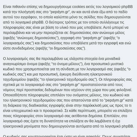
Είναι πιθανόν επίσης να δημιουργήσουμε cookies εκτός του λογισμικού phpBB
κατά την πλοήγησή σας στο “pepdym.gr”, αν και αυτά είναι έξω από το πεδίο
αυτού του εγγράφου, το οποίο καλύπτει μόνο τις σελίδες που δημιουργούνται
από το λογισμικό phpBB. Ο δεύτερος τρόπος με τον οποίο συλλέγουμε τις
πληροφορίες σας είναι με βάση το υλικό που μας υποβάλετε. Αυτό μπορεί να
περιλαμβάνει και να μην περιορίζεται σε: δημοσιεύσεις σαν ανώνυμο μέλος
(εφεξής “ανώνυμες δημοσιεύσεις”), εγγραφή στο “pepdym.gr” (εφεξής “ο
λογαριασμός σας”) και δημοσιεύσεις που υποβάλετε μετά την εγγραφή και ενώ
είστε συνδεδεμένος (εφεξής “οι δημοσιεύσεις σας”).
Ο λογαριασμός σας θα περιλαμβάνει ως ελάχιστα στοιχεία ένα μοναδικά
αναγνωρίσιμο όνομα (εφεξής “το όνομα μέλους”), ένα προσωπικό μυστικό
κωδικό που χρησιμοποιείται για τη σύνδεση με τον λογαριασμό σας (εφεξής “ο
κωδικός σας”) και μια προσωπική, έγκυρη διεύθυνση ηλεκτρονικού
ταχυδρομείου (εφεξής “το ηλεκτρονικό ταχυδρομείο σας”). Οι πληροφορίες σας
σχετικά με το λογαριασμό σας στο “pepdym.gr” προστατεύονται από τους
νόμους περί προστασίας δεδομένων που ισχύουν στη χώρα που μας φιλοξενεί.
Οποιεσδήποτε πληροφορίες επιπλέον του ονόματος μέλους, του κωδικού και
του ηλεκτρονικού ταχυδρομείου σας που απαιτούνται από το “pepdym.gr” κατά
τη διάρκεια της διαδικασίας εγγραφής είναι στην παρέκκλισή μας ως προς το τι
είναι υποχρεωτικό και τι προαιρετικό. Σε κάθε περίπτωση, μπορείτε να επιλέξετε
ποιες πληροφορίες στον λογαριασμό σας εκτίθενται δημόσια. Επιπλέον, στο
λογαριασμό σας έχετε τη δυνατότητα να επιλέξετε αν θα λαμβάνετε ή όχι
ηλεκτρονικά μηνύματα που δημιουργούνται αυτόματα από το λογισμικό phpBB.
Ο κωδικός σας κρυπτογραφείται έτσι ώστε να είναι ασφαλής. Όμως συνιστάται