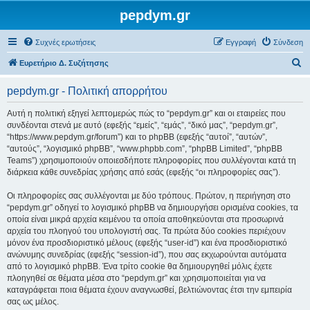
pepdym.gr
Συχνές ερωτήσεις
Εγγραφή
Σύνδεση
Α
Ευρετήριο Δ. Συζήτησης
ν
pepdym.gr - Πολιτική απορρήτου
α
ζ
Αυτή η πολιτική εξηγεί λεπτομερώς πώς το “pepdym.gr” και οι εταιρείες που
συνδέονται στενά με αυτό (εφεξής “εμείς”, “εμάς”, “δικό μας”, “pepdym.gr”,
ή
“https://www.pepdym.gr/forum”) και το phpBB (εφεξής “αυτοί”, “αυτών”,
τ
“αυτούς”, “λογισμικό phpBB”, “www.phpbb.com”, “phpBB Limited”, “phpBB
Teams”) χρησιμοποιούν οποιεσδήποτε πληροφορίες που συλλέγονται κατά τη
η
διάρκεια κάθε συνεδρίας χρήσης από εσάς (εφεξής “οι πληροφορίες σας”).
σ
Οι πληροφορίες σας συλλέγονται με δύο τρόπους. Πρώτον, η περιήγηση στο
η
“pepdym.gr” οδηγεί το λογισμικό phpBB να δημιουργήσει ορισμένα cookies, τα
οποία είναι μικρά αρχεία κειμένου τα οποία αποθηκεύονται στα προσωρινά
αρχεία του πλοηγού του υπολογιστή σας. Τα πρώτα δύο cookies περιέχουν
μόνον ένα προσδιοριστικό μέλους (εφεξής “user-id”) και ένα προσδιοριστικό
ανώνυμης συνεδρίας (εφεξής “session-id”), που σας εκχωρούνται αυτόματα
από το λογισμικό phpBB. Ένα τρίτο cookie θα δημιουργηθεί μόλις έχετε
πλοηγηθεί σε θέματα μέσα στο “pepdym.gr” και χρησιμοποιείται για να
καταγράφεται ποια θέματα έχουν αναγνωσθεί, βελτιώνοντας έτσι την εμπειρία
σας ως μέλος.