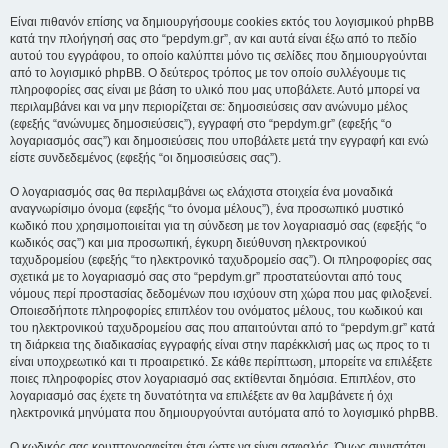
Είναι πιθανόν επίσης να δημιουργήσουμε cookies εκτός του λογισμικού phpBB
κατά την πλοήγησή σας στο “pepdym.gr”, αν και αυτά είναι έξω από το πεδίο
αυτού του εγγράφου, το οποίο καλύπτει μόνο τις σελίδες που δημιουργούνται
από το λογισμικό phpBB. Ο δεύτερος τρόπος με τον οποίο συλλέγουμε τις
πληροφορίες σας είναι με βάση το υλικό που μας υποβάλετε. Αυτό μπορεί να
περιλαμβάνει και να μην περιορίζεται σε: δημοσιεύσεις σαν ανώνυμο μέλος
(εφεξής “ανώνυμες δημοσιεύσεις”), εγγραφή στο “pepdym.gr” (εφεξής “ο
λογαριασμός σας”) και δημοσιεύσεις που υποβάλετε μετά την εγγραφή και ενώ
είστε συνδεδεμένος (εφεξής “οι δημοσιεύσεις σας”).
Ο λογαριασμός σας θα περιλαμβάνει ως ελάχιστα στοιχεία ένα μοναδικά
αναγνωρίσιμο όνομα (εφεξής “το όνομα μέλους”), ένα προσωπικό μυστικό
κωδικό που χρησιμοποιείται για τη σύνδεση με τον λογαριασμό σας (εφεξής “ο
κωδικός σας”) και μια προσωπική, έγκυρη διεύθυνση ηλεκτρονικού
ταχυδρομείου (εφεξής “το ηλεκτρονικό ταχυδρομείο σας”). Οι πληροφορίες σας
σχετικά με το λογαριασμό σας στο “pepdym.gr” προστατεύονται από τους
νόμους περί προστασίας δεδομένων που ισχύουν στη χώρα που μας φιλοξενεί.
Οποιεσδήποτε πληροφορίες επιπλέον του ονόματος μέλους, του κωδικού και
του ηλεκτρονικού ταχυδρομείου σας που απαιτούνται από το “pepdym.gr” κατά
τη διάρκεια της διαδικασίας εγγραφής είναι στην παρέκκλισή μας ως προς το τι
είναι υποχρεωτικό και τι προαιρετικό. Σε κάθε περίπτωση, μπορείτε να επιλέξετε
ποιες πληροφορίες στον λογαριασμό σας εκτίθενται δημόσια. Επιπλέον, στο
λογαριασμό σας έχετε τη δυνατότητα να επιλέξετε αν θα λαμβάνετε ή όχι
ηλεκτρονικά μηνύματα που δημιουργούνται αυτόματα από το λογισμικό phpBB.
Ο κωδικός σας κρυπτογραφείται έτσι ώστε να είναι ασφαλής. Όμως συνιστάται