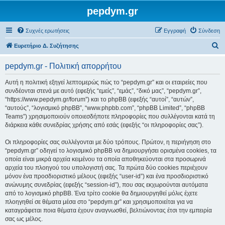
pepdym.gr
Συχνές ερωτήσεις
Εγγραφή
Σύνδεση
Α
Ευρετήριο Δ. Συζήτησης
ν
pepdym.gr - Πολιτική απορρήτου
α
ζ
Αυτή η πολιτική εξηγεί λεπτομερώς πώς το “pepdym.gr” και οι εταιρείες που
συνδέονται στενά με αυτό (εφεξής “εμείς”, “εμάς”, “δικό μας”, “pepdym.gr”,
ή
“https://www.pepdym.gr/forum”) και το phpBB (εφεξής “αυτοί”, “αυτών”,
τ
“αυτούς”, “λογισμικό phpBB”, “www.phpbb.com”, “phpBB Limited”, “phpBB
Teams”) χρησιμοποιούν οποιεσδήποτε πληροφορίες που συλλέγονται κατά τη
η
διάρκεια κάθε συνεδρίας χρήσης από εσάς (εφεξής “οι πληροφορίες σας”).
σ
Οι πληροφορίες σας συλλέγονται με δύο τρόπους. Πρώτον, η περιήγηση στο
η
“pepdym.gr” οδηγεί το λογισμικό phpBB να δημιουργήσει ορισμένα cookies, τα
οποία είναι μικρά αρχεία κειμένου τα οποία αποθηκεύονται στα προσωρινά
αρχεία του πλοηγού του υπολογιστή σας. Τα πρώτα δύο cookies περιέχουν
μόνον ένα προσδιοριστικό μέλους (εφεξής “user-id”) και ένα προσδιοριστικό
ανώνυμης συνεδρίας (εφεξής “session-id”), που σας εκχωρούνται αυτόματα
από το λογισμικό phpBB. Ένα τρίτο cookie θα δημιουργηθεί μόλις έχετε
πλοηγηθεί σε θέματα μέσα στο “pepdym.gr” και χρησιμοποιείται για να
καταγράφεται ποια θέματα έχουν αναγνωσθεί, βελτιώνοντας έτσι την εμπειρία
σας ως μέλος.