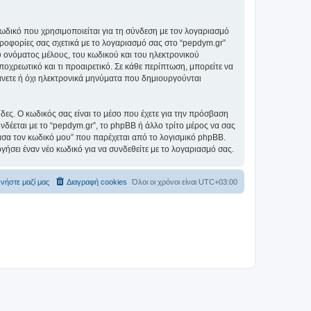
ωδικό που χρησιμοποιείται για τη σύνδεση με τον λογαριασμό
ηροφορίες σας σχετικά με το λογαριασμό σας στο “pepdym.gr”
 ονόματος μέλους, του κωδικού και του ηλεκτρονικού
ποχρεωτικό και τι προαιρετικό. Σε κάθε περίπτωση, μπορείτε να
βάνετε ή όχι ηλεκτρονικά μηνύματα που δημιουργούνται
ίδες. Ο κωδικός σας είναι το μέσο που έχετε για την πρόσβαση
δέεται με το “pepdym.gr”, το phpBB ή άλλο τρίτο μέρος να σας
χασα τον κωδικό μου” που παρέχεται από το λογισμικό phpBB.
γήσει έναν νέο κωδικό για να συνδεθείτε με το λογαριασμό σας.
νήστε μαζί μας
Διαγραφή cookies
Όλοι οι χρόνοι είναι
UTC+03:00