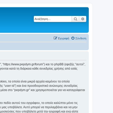
Αναζήτηση
Ειδική αναζήτηση
Εγγραφή
Σύνδεση
”, “https://www.pepdym.gr/forum”) και το phpBB (εφεξής “αυτοί”,
ονται κατά τη διάρκεια κάθε συνεδρίας χρήσης από εσάς
es, τα οποία είναι μικρά αρχεία κειμένου τα οποία
ς “user-id”) και ένα προσδιοριστικό ανώνυμης συνεδρίας
 μέσα στο “pepdym.gr” και χρησιμοποιείται για να καταγράφεται
το πεδίο αυτού του εγγράφου, το οποίο καλύπτει μόνο τις
υ μας υποβάλετε. Αυτό μπορεί να περιλαμβάνει και να μην
ημοσιεύσεις που υποβάλετε μετά την εγγραφή και ενώ είστε