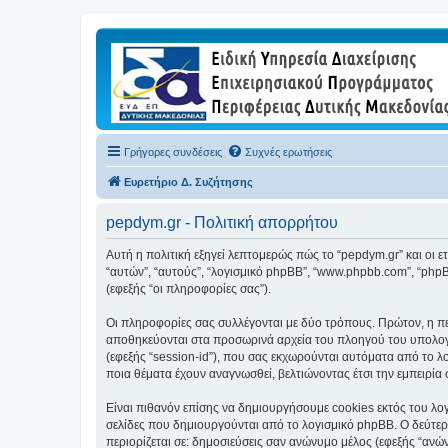
Γρήγορες συνδέσεις
Συχνές ερωτήσεις
Ευρετήριο Δ. Συζήτησης
pepdym.gr - Πολιτική απορρήτου
Αυτή η πολιτική εξηγεί λεπτομερώς πώς το “pepdym.gr” και οι ετα
“αυτών”, “αυτούς”, “λογισμικό phpBB”, “www.phpbb.com”, “ph
(εφεξής “οι πληροφορίες σας”).
Οι πληροφορίες σας συλλέγονται με δύο τρόπους. Πρώτον, η περ
αποθηκεύονται στα προσωρινά αρχεία του πλοηγού του υπολογισ
(εφεξής “session-id”), που σας εκχωρούνται αυτόματα από το λ
ποια θέματα έχουν αναγνωσθεί, βελτιώνοντας έτσι την εμπειρία 
Είναι πιθανόν επίσης να δημιουργήσουμε cookies εκτός του λογ
σελίδες που δημιουργούνται από το λογισμικό phpBB. Ο δεύτερο
περιορίζεται σε: δημοσιεύσεις σαν ανώνυμο μέλος (εφεξής “ανώ