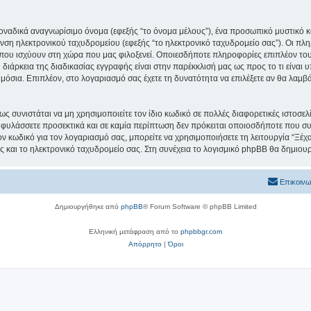
μοναδικά αναγνωρίσιμο όνομα (εφεξής “το όνομα μέλους”), ένα προσωπικό μυστικό κ
υνση ηλεκτρονικού ταχυδρομείου (εφεξής “το ηλεκτρονικό ταχυδρομείο σας”). Οι πλ
ου ισχύουν στη χώρα που μας φιλοξενεί. Οποιεσδήποτε πληροφορίες επιπλέον του
ιάρκεια της διαδικασίας εγγραφής είναι στην παρέκκλισή μας ως προς το τι είναι υ
ημόσια. Επιπλέον, στο λογαριασμό σας έχετε τη δυνατότητα να επιλέξετε αν θα λαμ
ς συνιστάται να μη χρησιμοποιείτε τον ίδιο κωδικό σε πολλές διαφορετικές ιστοσελ
 φυλάσσετε προσεκτικά και σε καμία περίπτωση δεν πρόκειται οποιοσδήποτε που συν
ον κωδικό για τον λογαριασμό σας, μπορείτε να χρησιμοποιήσετε τη λειτουργία “Ξέ
ς και το ηλεκτρονικό ταχυδρομείο σας. Στη συνέχεια το λογισμικό phpBB θα δημιουρ
Επικοινω
Δημιουργήθηκε από
phpBB
® Forum Software © phpBB Limited
Ελληνική μετάφραση από το
phpbbgr.com
Απόρρητο
|
Όροι