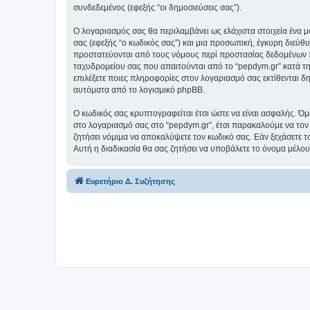
συνδεδεμένος (εφεξής “οι δημοσιεύσεις σας”).
Ο λογαριασμός σας θα περιλαμβάνει ως ελάχιστα στοιχεία ένα 
σας (εφεξής “ο κωδικός σας”) και μια προσωπική, έγκυρη διεύθ
προστατεύονται από τους νόμους περί προστασίας δεδομένων π
ταχυδρομείου σας που απαιτούνται από το “pepdym.gr” κατά τη δ
επιλέξετε ποιες πληροφορίες στον λογαριασμό σας εκτίθενται δ
αυτόματα από το λογισμικό phpBB.
Ο κωδικός σας κρυπτογραφείται έτσι ώστε να είναι ασφαλής. Όμω
στο λογαριασμό σας στο “pepdym.gr”, έτσι παρακαλούμε να τον
ζητήσει νόμιμα να αποκαλύψετε τον κωδικό σας. Εάν ξεχάσετε τ
Αυτή η διαδικασία θα σας ζητήσει να υποβάλετε το όνομα μέλου
Ευρετήριο Δ. Συζήτησης