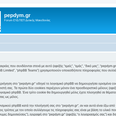
pepdym.gr
Forum ΕΥΔ ΠΕΠ Δυτικής Μακεδονίας
ιρείες που συνδέονται στενά με αυτό (εφεξής “εμείς”, “εμάς”, “δικό μας”, “pepdym.gr
pBB Limited”, “phpBB Teams”) χρησιμοποιούν οποιεσδήποτε πληροφορίες που συλλέγ
ιήγηση στο “pepdym.gr” οδηγεί το λογισμικό phpBB να δημιουργήσει ορισμένα cooki
τή σας. Τα πρώτα δύο cookies περιέχουν μόνον ένα προσδιοριστικό μέλους (εφεξή
ογισμικό phpBB. Ένα τρίτο cookie θα δημιουργηθεί μόλις έχετε πλοηγηθεί σε θέματα
σας ως μέλος.
ισμικού phpBB κατά την πλοήγησή σας στο “pepdym.gr”, αν και αυτά είναι έξω από 
ς τρόπος με τον οποίο συλλέγουμε τις πληροφορίες σας είναι με βάση το υλικό πο
νυμες δημοσιεύσεις”), εγγραφή στο “pepdym.gr” (εφεξής “ο λογαριασμός σας”) και δ