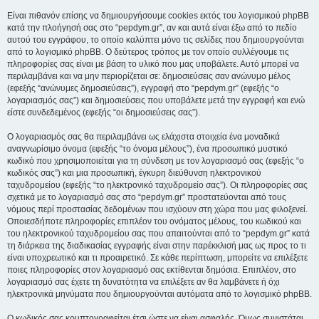
Είναι πιθανόν επίσης να δημιουργήσουμε cookies εκτός του λογισμικού phpBB
κατά την πλοήγησή σας στο “pepdym.gr”, αν και αυτά είναι έξω από το πεδίο
αυτού του εγγράφου, το οποίο καλύπτει μόνο τις σελίδες που δημιουργούνται
από το λογισμικό phpBB. Ο δεύτερος τρόπος με τον οποίο συλλέγουμε τις
πληροφορίες σας είναι με βάση το υλικό που μας υποβάλετε. Αυτό μπορεί να
περιλαμβάνει και να μην περιορίζεται σε: δημοσιεύσεις σαν ανώνυμο μέλος
(εφεξής “ανώνυμες δημοσιεύσεις”), εγγραφή στο “pepdym.gr” (εφεξής “ο
λογαριασμός σας”) και δημοσιεύσεις που υποβάλετε μετά την εγγραφή και ενώ
είστε συνδεδεμένος (εφεξής “οι δημοσιεύσεις σας”).
Ο λογαριασμός σας θα περιλαμβάνει ως ελάχιστα στοιχεία ένα μοναδικά
αναγνωρίσιμο όνομα (εφεξής “το όνομα μέλους”), ένα προσωπικό μυστικό
κωδικό που χρησιμοποιείται για τη σύνδεση με τον λογαριασμό σας (εφεξής “ο
κωδικός σας”) και μια προσωπική, έγκυρη διεύθυνση ηλεκτρονικού
ταχυδρομείου (εφεξής “το ηλεκτρονικό ταχυδρομείο σας”). Οι πληροφορίες σας
σχετικά με το λογαριασμό σας στο “pepdym.gr” προστατεύονται από τους
νόμους περί προστασίας δεδομένων που ισχύουν στη χώρα που μας φιλοξενεί.
Οποιεσδήποτε πληροφορίες επιπλέον του ονόματος μέλους, του κωδικού και
του ηλεκτρονικού ταχυδρομείου σας που απαιτούνται από το “pepdym.gr” κατά
τη διάρκεια της διαδικασίας εγγραφής είναι στην παρέκκλισή μας ως προς το τι
είναι υποχρεωτικό και τι προαιρετικό. Σε κάθε περίπτωση, μπορείτε να επιλέξετε
ποιες πληροφορίες στον λογαριασμό σας εκτίθενται δημόσια. Επιπλέον, στο
λογαριασμό σας έχετε τη δυνατότητα να επιλέξετε αν θα λαμβάνετε ή όχι
ηλεκτρονικά μηνύματα που δημιουργούνται αυτόματα από το λογισμικό phpBB.
Ο κωδικός σας κρυπτογραφείται έτσι ώστε να είναι ασφαλής. Όμως συνιστάται