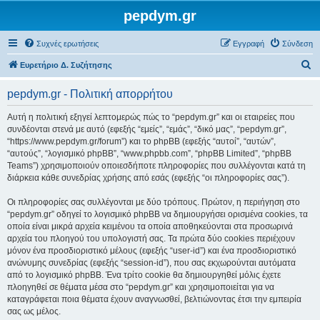
pepdym.gr
Συχνές ερωτήσεις
Εγγραφή
Σύνδεση
Α
Ευρετήριο Δ. Συζήτησης
ν
pepdym.gr - Πολιτική απορρήτου
α
ζ
Αυτή η πολιτική εξηγεί λεπτομερώς πώς το “pepdym.gr” και οι εταιρείες που
συνδέονται στενά με αυτό (εφεξής “εμείς”, “εμάς”, “δικό μας”, “pepdym.gr”,
ή
“https://www.pepdym.gr/forum”) και το phpBB (εφεξής “αυτοί”, “αυτών”,
τ
“αυτούς”, “λογισμικό phpBB”, “www.phpbb.com”, “phpBB Limited”, “phpBB
Teams”) χρησιμοποιούν οποιεσδήποτε πληροφορίες που συλλέγονται κατά τη
η
διάρκεια κάθε συνεδρίας χρήσης από εσάς (εφεξής “οι πληροφορίες σας”).
σ
Οι πληροφορίες σας συλλέγονται με δύο τρόπους. Πρώτον, η περιήγηση στο
η
“pepdym.gr” οδηγεί το λογισμικό phpBB να δημιουργήσει ορισμένα cookies, τα
οποία είναι μικρά αρχεία κειμένου τα οποία αποθηκεύονται στα προσωρινά
αρχεία του πλοηγού του υπολογιστή σας. Τα πρώτα δύο cookies περιέχουν
μόνον ένα προσδιοριστικό μέλους (εφεξής “user-id”) και ένα προσδιοριστικό
ανώνυμης συνεδρίας (εφεξής “session-id”), που σας εκχωρούνται αυτόματα
από το λογισμικό phpBB. Ένα τρίτο cookie θα δημιουργηθεί μόλις έχετε
πλοηγηθεί σε θέματα μέσα στο “pepdym.gr” και χρησιμοποιείται για να
καταγράφεται ποια θέματα έχουν αναγνωσθεί, βελτιώνοντας έτσι την εμπειρία
σας ως μέλος.