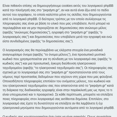
Είναι πιθανόν επίσης να δημιουργήσουμε cookies εκτός του λογισμικού phpBB
κατά την πλοήγησή σας στο “pepdym.gr”, αν και αυτά είναι έξω από το πεδίο
αυτού του εγγράφου, το οποίο καλύπτει μόνο τις σελίδες που δημιουργούνται
από το λογισμικό phpBB. Ο δεύτερος τρόπος με τον οποίο συλλέγουμε τις
πληροφορίες σας είναι με βάση το υλικό που μας υποβάλετε. Αυτό μπορεί να
περιλαμβάνει και να μην περιορίζεται σε: δημοσιεύσεις σαν ανώνυμο μέλος
(εφεξής “ανώνυμες δημοσιεύσεις”), εγγραφή στο “pepdym.gr” (εφεξής “ο
λογαριασμός σας”) και δημοσιεύσεις που υποβάλετε μετά την εγγραφή και ενώ
είστε συνδεδεμένος (εφεξής “οι δημοσιεύσεις σας”).
Ο λογαριασμός σας θα περιλαμβάνει ως ελάχιστα στοιχεία ένα μοναδικά
αναγνωρίσιμο όνομα (εφεξής “το όνομα μέλους”), ένα προσωπικό μυστικό
κωδικό που χρησιμοποιείται για τη σύνδεση με τον λογαριασμό σας (εφεξής “ο
κωδικός σας”) και μια προσωπική, έγκυρη διεύθυνση ηλεκτρονικού
ταχυδρομείου (εφεξής “το ηλεκτρονικό ταχυδρομείο σας”). Οι πληροφορίες σας
σχετικά με το λογαριασμό σας στο “pepdym.gr” προστατεύονται από τους
νόμους περί προστασίας δεδομένων που ισχύουν στη χώρα που μας φιλοξενεί.
Οποιεσδήποτε πληροφορίες επιπλέον του ονόματος μέλους, του κωδικού και
του ηλεκτρονικού ταχυδρομείου σας που απαιτούνται από το “pepdym.gr” κατά
τη διάρκεια της διαδικασίας εγγραφής είναι στην παρέκκλισή μας ως προς το τι
είναι υποχρεωτικό και τι προαιρετικό. Σε κάθε περίπτωση, μπορείτε να επιλέξετε
ποιες πληροφορίες στον λογαριασμό σας εκτίθενται δημόσια. Επιπλέον, στο
λογαριασμό σας έχετε τη δυνατότητα να επιλέξετε αν θα λαμβάνετε ή όχι
ηλεκτρονικά μηνύματα που δημιουργούνται αυτόματα από το λογισμικό phpBB.
Ο κωδικός σας κρυπτογραφείται έτσι ώστε να είναι ασφαλής. Όμως συνιστάται