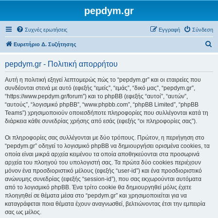
pepdym.gr
Συχνές ερωτήσεις
Εγγραφή
Σύνδεση
Α
Ευρετήριο Δ. Συζήτησης
ν
pepdym.gr - Πολιτική απορρήτου
α
ζ
Αυτή η πολιτική εξηγεί λεπτομερώς πώς το “pepdym.gr” και οι εταιρείες που
συνδέονται στενά με αυτό (εφεξής “εμείς”, “εμάς”, “δικό μας”, “pepdym.gr”,
ή
“https://www.pepdym.gr/forum”) και το phpBB (εφεξής “αυτοί”, “αυτών”,
τ
“αυτούς”, “λογισμικό phpBB”, “www.phpbb.com”, “phpBB Limited”, “phpBB
Teams”) χρησιμοποιούν οποιεσδήποτε πληροφορίες που συλλέγονται κατά τη
η
διάρκεια κάθε συνεδρίας χρήσης από εσάς (εφεξής “οι πληροφορίες σας”).
σ
Οι πληροφορίες σας συλλέγονται με δύο τρόπους. Πρώτον, η περιήγηση στο
η
“pepdym.gr” οδηγεί το λογισμικό phpBB να δημιουργήσει ορισμένα cookies, τα
οποία είναι μικρά αρχεία κειμένου τα οποία αποθηκεύονται στα προσωρινά
αρχεία του πλοηγού του υπολογιστή σας. Τα πρώτα δύο cookies περιέχουν
μόνον ένα προσδιοριστικό μέλους (εφεξής “user-id”) και ένα προσδιοριστικό
ανώνυμης συνεδρίας (εφεξής “session-id”), που σας εκχωρούνται αυτόματα
από το λογισμικό phpBB. Ένα τρίτο cookie θα δημιουργηθεί μόλις έχετε
πλοηγηθεί σε θέματα μέσα στο “pepdym.gr” και χρησιμοποιείται για να
καταγράφεται ποια θέματα έχουν αναγνωσθεί, βελτιώνοντας έτσι την εμπειρία
σας ως μέλος.