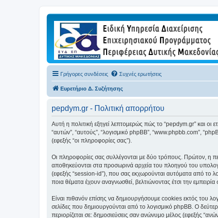
Γρήγορες συνδέσεις
Συχνές ερωτήσεις
Ευρετήριο Δ. Συζήτησης
pepdym.gr - Πολιτική απορρήτου
Αυτή η πολιτική εξηγεί λεπτομερώς πώς το “pepdym.gr” και οι ετα
“αυτών”, “αυτούς”, “λογισμικό phpBB”, “www.phpbb.com”, “ph
(εφεξής “οι πληροφορίες σας”).
Οι πληροφορίες σας συλλέγονται με δύο τρόπους. Πρώτον, η περ
αποθηκεύονται στα προσωρινά αρχεία του πλοηγού του υπολογισ
(εφεξής “session-id”), που σας εκχωρούνται αυτόματα από το λ
ποια θέματα έχουν αναγνωσθεί, βελτιώνοντας έτσι την εμπειρία 
Είναι πιθανόν επίσης να δημιουργήσουμε cookies εκτός του λογ
σελίδες που δημιουργούνται από το λογισμικό phpBB. Ο δεύτερο
περιορίζεται σε: δημοσιεύσεις σαν ανώνυμο μέλος (εφεξής “ανώ