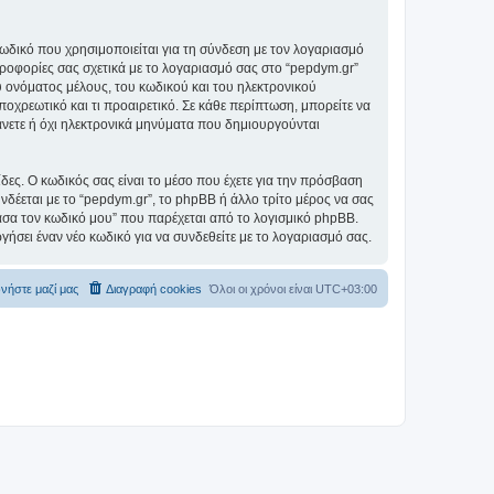
ωδικό που χρησιμοποιείται για τη σύνδεση με τον λογαριασμό
ηροφορίες σας σχετικά με το λογαριασμό σας στο “pepdym.gr”
 ονόματος μέλους, του κωδικού και του ηλεκτρονικού
ποχρεωτικό και τι προαιρετικό. Σε κάθε περίπτωση, μπορείτε να
βάνετε ή όχι ηλεκτρονικά μηνύματα που δημιουργούνται
ίδες. Ο κωδικός σας είναι το μέσο που έχετε για την πρόσβαση
δέεται με το “pepdym.gr”, το phpBB ή άλλο τρίτο μέρος να σας
χασα τον κωδικό μου” που παρέχεται από το λογισμικό phpBB.
γήσει έναν νέο κωδικό για να συνδεθείτε με το λογαριασμό σας.
νήστε μαζί μας
Διαγραφή cookies
Όλοι οι χρόνοι είναι
UTC+03:00