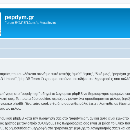
pepdym.gr
Forum ΕΥΔ ΠΕΠ Δυτικής Μακεδονίας
ιρείες που συνδέονται στενά με αυτό (εφεξής “εμείς”, “εμάς”, “δικό μας”, “pepdym.gr
pBB Limited”, “phpBB Teams”) χρησιμοποιούν οποιεσδήποτε πληροφορίες που συλλέγ
ιήγηση στο “pepdym.gr” οδηγεί το λογισμικό phpBB να δημιουργήσει ορισμένα cooki
τή σας. Τα πρώτα δύο cookies περιέχουν μόνον ένα προσδιοριστικό μέλους (εφεξή
ογισμικό phpBB. Ένα τρίτο cookie θα δημιουργηθεί μόλις έχετε πλοηγηθεί σε θέματα
σας ως μέλος.
ισμικού phpBB κατά την πλοήγησή σας στο “pepdym.gr”, αν και αυτά είναι έξω από 
ς τρόπος με τον οποίο συλλέγουμε τις πληροφορίες σας είναι με βάση το υλικό πο
νυμες δημοσιεύσεις”), εγγραφή στο “pepdym.gr” (εφεξής “ο λογαριασμός σας”) και δ