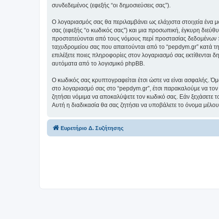
συνδεδεμένος (εφεξής “οι δημοσιεύσεις σας”).
Ο λογαριασμός σας θα περιλαμβάνει ως ελάχιστα στοιχεία ένα 
σας (εφεξής “ο κωδικός σας”) και μια προσωπική, έγκυρη διεύθ
προστατεύονται από τους νόμους περί προστασίας δεδομένων π
ταχυδρομείου σας που απαιτούνται από το “pepdym.gr” κατά τη δ
επιλέξετε ποιες πληροφορίες στον λογαριασμό σας εκτίθενται δ
αυτόματα από το λογισμικό phpBB.
Ο κωδικός σας κρυπτογραφείται έτσι ώστε να είναι ασφαλής. Όμω
στο λογαριασμό σας στο “pepdym.gr”, έτσι παρακαλούμε να τον
ζητήσει νόμιμα να αποκαλύψετε τον κωδικό σας. Εάν ξεχάσετε τ
Αυτή η διαδικασία θα σας ζητήσει να υποβάλετε το όνομα μέλου
Ευρετήριο Δ. Συζήτησης