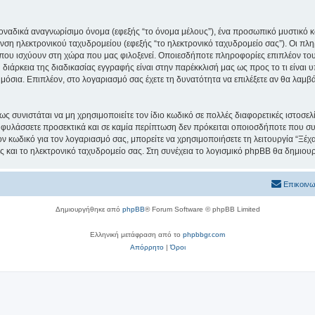
μοναδικά αναγνωρίσιμο όνομα (εφεξής “το όνομα μέλους”), ένα προσωπικό μυστικό κ
υνση ηλεκτρονικού ταχυδρομείου (εφεξής “το ηλεκτρονικό ταχυδρομείο σας”). Οι πλ
ου ισχύουν στη χώρα που μας φιλοξενεί. Οποιεσδήποτε πληροφορίες επιπλέον του
ιάρκεια της διαδικασίας εγγραφής είναι στην παρέκκλισή μας ως προς το τι είναι υ
ημόσια. Επιπλέον, στο λογαριασμό σας έχετε τη δυνατότητα να επιλέξετε αν θα λαμ
ς συνιστάται να μη χρησιμοποιείτε τον ίδιο κωδικό σε πολλές διαφορετικές ιστοσελ
 φυλάσσετε προσεκτικά και σε καμία περίπτωση δεν πρόκειται οποιοσδήποτε που συν
ον κωδικό για τον λογαριασμό σας, μπορείτε να χρησιμοποιήσετε τη λειτουργία “Ξέ
ς και το ηλεκτρονικό ταχυδρομείο σας. Στη συνέχεια το λογισμικό phpBB θα δημιουρ
Επικοινω
Δημιουργήθηκε από
phpBB
® Forum Software © phpBB Limited
Ελληνική μετάφραση από το
phpbbgr.com
Απόρρητο
|
Όροι