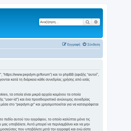
Αναζήτηση
Ειδική αναζήτηση
Εγγραφή
Σύνδεση
”, “https://www.pepdym.gr/forum”) και το phpBB (εφεξής “αυτοί”,
ονται κατά τη διάρκεια κάθε συνεδρίας χρήσης από εσάς
es, τα οποία είναι μικρά αρχεία κειμένου τα οποία
ς “user-id”) και ένα προσδιοριστικό ανώνυμης συνεδρίας
 μέσα στο “pepdym.gr” και χρησιμοποιείται για να καταγράφεται
το πεδίο αυτού του εγγράφου, το οποίο καλύπτει μόνο τις
υ μας υποβάλετε. Αυτό μπορεί να περιλαμβάνει και να μην
ημοσιεύσεις που υποβάλετε μετά την εγγραφή και ενώ είστε