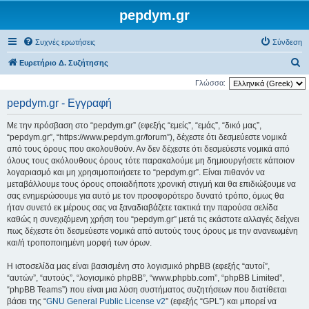
pepdym.gr
Συχνές ερωτήσεις
Σύνδεση
Α
Ευρετήριο Δ. Συζήτησης
ν
Γλώσσα:
α
pepdym.gr - Εγγραφή
ζ
Με την πρόσβαση στο “pepdym.gr” (εφεξής “εμείς”, “εμάς”, “δικό μας”,
ή
“pepdym.gr”, “https://www.pepdym.gr/forum”), δέχεστε ότι δεσμεύεστε νομικά
τ
από τους όρους που ακολουθούν. Αν δεν δέχεστε ότι δεσμεύεστε νομικά από
όλους τους ακόλουθους όρους τότε παρακαλούμε μη δημιουργήσετε κάποιον
η
λογαριασμό και μη χρησιμοποιήσετε το “pepdym.gr”. Είναι πιθανόν να
σ
μεταβάλλουμε τους όρους οποιαδήποτε χρονική στιγμή και θα επιδιώξουμε να
η
σας ενημερώσουμε για αυτό με τον προσφορότερο δυνατό τρόπο, όμως θα
ήταν συνετό εκ μέρους σας να ξαναδιαβάζετε τακτικά την παρούσα σελίδα
καθώς η συνεχιζόμενη χρήση του “pepdym.gr” μετά τις εκάστοτε αλλαγές δείχνει
πως δέχεστε ότι δεσμεύεστε νομικά από αυτούς τους όρους με την ανανεωμένη
και/ή τροποποιημένη μορφή των όρων.
Η ιστοσελίδα μας είναι βασισμένη στο λογισμικό phpBB (εφεξής “αυτοί”,
“αυτών”, “αυτούς”, “λογισμικό phpBB”, “www.phpbb.com”, “phpBB Limited”,
“phpBB Teams”) που είναι μια λύση συστήματος συζητήσεων που διατίθεται
βάσει της “
GNU General Public License v2
” (εφεξής “GPL”) και μπορεί να