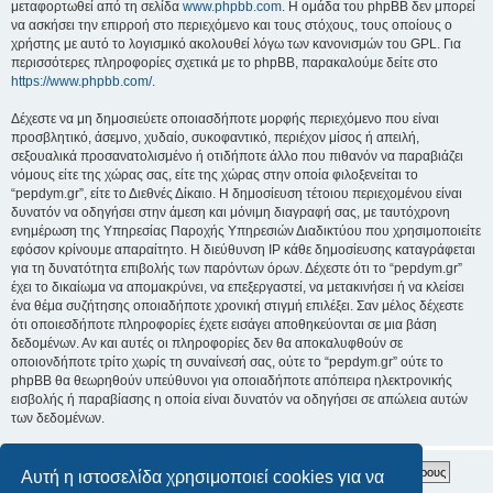
μεταφορτωθεί από τη σελίδα
www.phpbb.com
. Η ομάδα του phpBB δεν μπορεί
να ασκήσει την επιρροή στο περιεχόμενο και τους στόχους, τους οποίους ο
χρήστης με αυτό το λογισμικό ακολουθεί λόγω των κανονισμών του GPL. Για
περισσότερες πληροφορίες σχετικά με το phpBB, παρακαλούμε δείτε στο
https://www.phpbb.com/
.
Δέχεστε να μη δημοσιεύετε οποιασδήποτε μορφής περιεχόμενο που είναι
προσβλητικό, άσεμνο, χυδαίο, συκοφαντικό, περιέχον μίσος ή απειλή,
σεξουαλικά προσανατολισμένο ή οτιδήποτε άλλο που πιθανόν να παραβιάζει
νόμους είτε της χώρας σας, είτε της χώρας στην οποία φιλοξενείται το
“pepdym.gr”, είτε το Διεθνές Δίκαιο. Η δημοσίευση τέτοιου περιεχομένου είναι
δυνατόν να οδηγήσει στην άμεση και μόνιμη διαγραφή σας, με ταυτόχρονη
ενημέρωση της Υπηρεσίας Παροχής Υπηρεσιών Διαδικτύου που χρησιμοποιείτε
εφόσον κρίνουμε απαραίτητο. Η διεύθυνση IP κάθε δημοσίευσης καταγράφεται
για τη δυνατότητα επιβολής των παρόντων όρων. Δέχεστε ότι το “pepdym.gr”
έχει το δικαίωμα να απομακρύνει, να επεξεργαστεί, να μετακινήσει ή να κλείσει
ένα θέμα συζήτησης οποιαδήποτε χρονική στιγμή επιλέξει. Σαν μέλος δέχεστε
ότι οποιεσδήποτε πληροφορίες έχετε εισάγει αποθηκεύονται σε μια βάση
δεδομένων. Αν και αυτές οι πληροφορίες δεν θα αποκαλυφθούν σε
οποιονδήποτε τρίτο χωρίς τη συναίνεσή σας, ούτε το “pepdym.gr” ούτε το
phpBB θα θεωρηθούν υπεύθυνοι για οποιαδήποτε απόπειρα ηλεκτρονικής
εισβολής ή παραβίασης η οποία είναι δυνατόν να οδηγήσει σε απώλεια αυτών
των δεδομένων.
Αυτή η ιστοσελίδα χρησιμοποιεί cookies για να