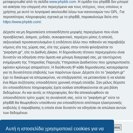
μεταφορτωθεί από τη σελίδα
www.phpbb.com
. Η ομάδα του phpBB δεν μπορεί
να ασκήσει την επιρροή στο περιεχόμενο και τους στόχους, τους οποίους ο
χρήστης με αυτό το λογισμικό ακολουθεί λόγω των κανονισμών του GPL. Για
περισσότερες πληροφορίες σχετικά με το phpBB, παρακαλούμε δείτε στο
https://www.phpbb.com/
.
Δέχεστε να μη δημοσιεύετε οποιασδήποτε μορφής περιεχόμενο που είναι
προσβλητικό, άσεμνο, χυδαίο, συκοφαντικό, περιέχον μίσος ή απειλή,
σεξουαλικά προσανατολισμένο ή οτιδήποτε άλλο που πιθανόν να παραβιάζει
νόμους είτε της χώρας σας, είτε της χώρας στην οποία φιλοξενείται το
“pepdym.gr”, είτε το Διεθνές Δίκαιο. Η δημοσίευση τέτοιου περιεχομένου είναι
δυνατόν να οδηγήσει στην άμεση και μόνιμη διαγραφή σας, με ταυτόχρονη
ενημέρωση της Υπηρεσίας Παροχής Υπηρεσιών Διαδικτύου που χρησιμοποιείτε
εφόσον κρίνουμε απαραίτητο. Η διεύθυνση IP κάθε δημοσίευσης καταγράφεται
για τη δυνατότητα επιβολής των παρόντων όρων. Δέχεστε ότι το “pepdym.gr”
έχει το δικαίωμα να απομακρύνει, να επεξεργαστεί, να μετακινήσει ή να κλείσει
ένα θέμα συζήτησης οποιαδήποτε χρονική στιγμή επιλέξει. Σαν μέλος δέχεστε
ότι οποιεσδήποτε πληροφορίες έχετε εισάγει αποθηκεύονται σε μια βάση
δεδομένων. Αν και αυτές οι πληροφορίες δεν θα αποκαλυφθούν σε
οποιονδήποτε τρίτο χωρίς τη συναίνεσή σας, ούτε το “pepdym.gr” ούτε το
phpBB θα θεωρηθούν υπεύθυνοι για οποιαδήποτε απόπειρα ηλεκτρονικής
εισβολής ή παραβίασης η οποία είναι δυνατόν να οδηγήσει σε απώλεια αυτών
των δεδομένων.
Αυτή η ιστοσελίδα χρησιμοποιεί cookies για να