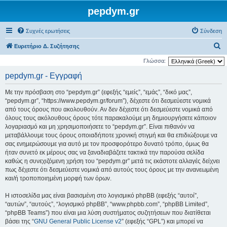
pepdym.gr
Συχνές ερωτήσεις
Σύνδεση
Α
Ευρετήριο Δ. Συζήτησης
ν
Γλώσσα:
α
pepdym.gr - Εγγραφή
ζ
Με την πρόσβαση στο “pepdym.gr” (εφεξής “εμείς”, “εμάς”, “δικό μας”,
ή
“pepdym.gr”, “https://www.pepdym.gr/forum”), δέχεστε ότι δεσμεύεστε νομικά
τ
από τους όρους που ακολουθούν. Αν δεν δέχεστε ότι δεσμεύεστε νομικά από
όλους τους ακόλουθους όρους τότε παρακαλούμε μη δημιουργήσετε κάποιον
η
λογαριασμό και μη χρησιμοποιήσετε το “pepdym.gr”. Είναι πιθανόν να
σ
μεταβάλλουμε τους όρους οποιαδήποτε χρονική στιγμή και θα επιδιώξουμε να
η
σας ενημερώσουμε για αυτό με τον προσφορότερο δυνατό τρόπο, όμως θα
ήταν συνετό εκ μέρους σας να ξαναδιαβάζετε τακτικά την παρούσα σελίδα
καθώς η συνεχιζόμενη χρήση του “pepdym.gr” μετά τις εκάστοτε αλλαγές δείχνει
πως δέχεστε ότι δεσμεύεστε νομικά από αυτούς τους όρους με την ανανεωμένη
και/ή τροποποιημένη μορφή των όρων.
Η ιστοσελίδα μας είναι βασισμένη στο λογισμικό phpBB (εφεξής “αυτοί”,
“αυτών”, “αυτούς”, “λογισμικό phpBB”, “www.phpbb.com”, “phpBB Limited”,
“phpBB Teams”) που είναι μια λύση συστήματος συζητήσεων που διατίθεται
βάσει της “
GNU General Public License v2
” (εφεξής “GPL”) και μπορεί να