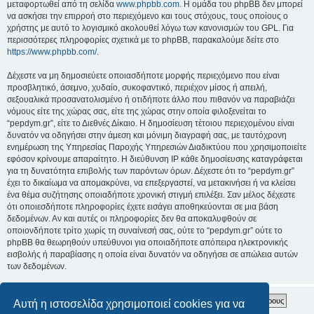
μεταφορτωθεί από τη σελίδα
www.phpbb.com
. Η ομάδα του phpBB δεν μπορεί
να ασκήσει την επιρροή στο περιεχόμενο και τους στόχους, τους οποίους ο
χρήστης με αυτό το λογισμικό ακολουθεί λόγω των κανονισμών του GPL. Για
περισσότερες πληροφορίες σχετικά με το phpBB, παρακαλούμε δείτε στο
https://www.phpbb.com/
.
Δέχεστε να μη δημοσιεύετε οποιασδήποτε μορφής περιεχόμενο που είναι
προσβλητικό, άσεμνο, χυδαίο, συκοφαντικό, περιέχον μίσος ή απειλή,
σεξουαλικά προσανατολισμένο ή οτιδήποτε άλλο που πιθανόν να παραβιάζει
νόμους είτε της χώρας σας, είτε της χώρας στην οποία φιλοξενείται το
“pepdym.gr”, είτε το Διεθνές Δίκαιο. Η δημοσίευση τέτοιου περιεχομένου είναι
δυνατόν να οδηγήσει στην άμεση και μόνιμη διαγραφή σας, με ταυτόχρονη
ενημέρωση της Υπηρεσίας Παροχής Υπηρεσιών Διαδικτύου που χρησιμοποιείτε
εφόσον κρίνουμε απαραίτητο. Η διεύθυνση IP κάθε δημοσίευσης καταγράφεται
για τη δυνατότητα επιβολής των παρόντων όρων. Δέχεστε ότι το “pepdym.gr”
έχει το δικαίωμα να απομακρύνει, να επεξεργαστεί, να μετακινήσει ή να κλείσει
ένα θέμα συζήτησης οποιαδήποτε χρονική στιγμή επιλέξει. Σαν μέλος δέχεστε
ότι οποιεσδήποτε πληροφορίες έχετε εισάγει αποθηκεύονται σε μια βάση
δεδομένων. Αν και αυτές οι πληροφορίες δεν θα αποκαλυφθούν σε
οποιονδήποτε τρίτο χωρίς τη συναίνεσή σας, ούτε το “pepdym.gr” ούτε το
phpBB θα θεωρηθούν υπεύθυνοι για οποιαδήποτε απόπειρα ηλεκτρονικής
εισβολής ή παραβίασης η οποία είναι δυνατόν να οδηγήσει σε απώλεια αυτών
των δεδομένων.
Αυτή η ιστοσελίδα χρησιμοποιεί cookies για να