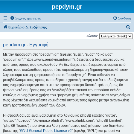
pepdym.gr
Συχνές ερωτήσεις
Σύνδεση
Α
Ευρετήριο Δ. Συζήτησης
ν
Γλώσσα:
α
pepdym.gr - Εγγραφή
ζ
Με την πρόσβαση στο “pepdym.gr” (εφεξής “εμείς”, “εμάς”, “δικό μας”,
ή
“pepdym.gr”, “https://www.pepdym.gr/forum”), δέχεστε ότι δεσμεύεστε νομικά
τ
από τους όρους που ακολουθούν. Αν δεν δέχεστε ότι δεσμεύεστε νομικά από
όλους τους ακόλουθους όρους τότε παρακαλούμε μη δημιουργήσετε κάποιον
η
λογαριασμό και μη χρησιμοποιήσετε το “pepdym.gr”. Είναι πιθανόν να
σ
μεταβάλλουμε τους όρους οποιαδήποτε χρονική στιγμή και θα επιδιώξουμε να
η
σας ενημερώσουμε για αυτό με τον προσφορότερο δυνατό τρόπο, όμως θα
ήταν συνετό εκ μέρους σας να ξαναδιαβάζετε τακτικά την παρούσα σελίδα
καθώς η συνεχιζόμενη χρήση του “pepdym.gr” μετά τις εκάστοτε αλλαγές δείχνει
πως δέχεστε ότι δεσμεύεστε νομικά από αυτούς τους όρους με την ανανεωμένη
και/ή τροποποιημένη μορφή των όρων.
Η ιστοσελίδα μας είναι βασισμένη στο λογισμικό phpBB (εφεξής “αυτοί”,
“αυτών”, “αυτούς”, “λογισμικό phpBB”, “www.phpbb.com”, “phpBB Limited”,
“phpBB Teams”) που είναι μια λύση συστήματος συζητήσεων που διατίθεται
βάσει της “
GNU General Public License v2
” (εφεξής “GPL”) και μπορεί να