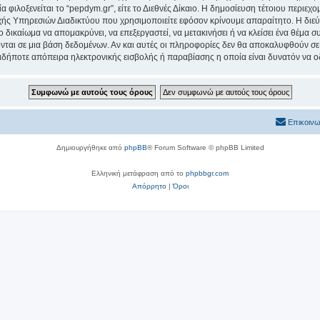
α φιλοξενείται το “pepdym.gr”, είτε το Διεθνές Δίκαιο. Η δημοσίευση τέτοιου περιεχ
ς Υπηρεσιών Διαδικτύου που χρησιμοποιείτε εφόσον κρίνουμε απαραίτητο. Η διεύ
ο δικαίωμα να απομακρύνει, να επεξεργαστεί, να μετακινήσει ή να κλείσει ένα θέμα 
νται σε μια βάση δεδομένων. Αν και αυτές οι πληροφορίες δεν θα αποκαλυφθούν σε 
δήποτε απόπειρα ηλεκτρονικής εισβολής ή παραβίασης η οποία είναι δυνατόν να ο
Επικοινω
Δημιουργήθηκε από
phpBB
® Forum Software © phpBB Limited
Ελληνική μετάφραση από το
phpbbgr.com
Απόρρητο
|
Όροι