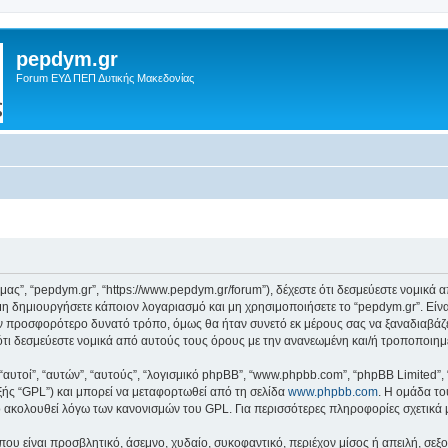
pepdym.gr
Forum ΕΥΔ ΠΕΠ Δυτικής Μακεδονίας
ό μας”, “pepdym.gr”, “https://www.pepdym.gr/forum”), δέχεστε ότι δεσμεύεστε νομικ
 δημιουργήσετε κάποιον λογαριασμό και μη χρησιμοποιήσετε το “pepdym.gr”. Είν
ον προσφορότερο δυνατό τρόπο, όμως θα ήταν συνετό εκ μέρους σας να ξαναδιαβάζ
ε ότι δεσμεύεστε νομικά από αυτούς τους όρους με την ανανεωμένη και/ή τροποποι
 “αυτοί”, “αυτών”, “αυτούς”, “λογισμικό phpBB”, “www.phpbb.com”, “phpBB Limited
εξής “GPL”) και μπορεί να μεταφορτωθεί από τη σελίδα
www.phpbb.com
. Η ομάδα το
κό ακολουθεί λόγω των κανονισμών του GPL. Για περισσότερες πληροφορίες σχετικά
ου είναι προσβλητικό, άσεμνο, χυδαίο, συκοφαντικό, περιέχον μίσος ή απειλή, σε