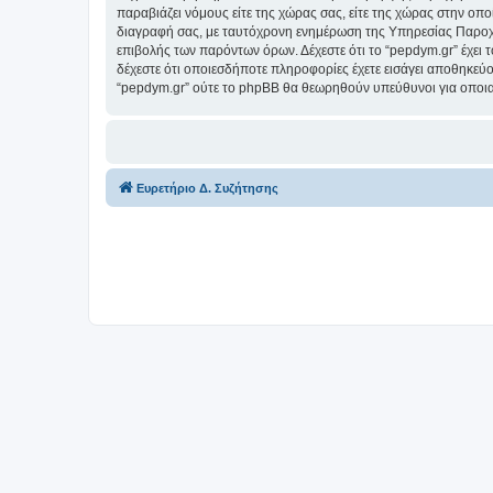
παραβιάζει νόμους είτε της χώρας σας, είτε της χώρας στην οποί
διαγραφή σας, με ταυτόχρονη ενημέρωση της Υπηρεσίας Παροχή
επιβολής των παρόντων όρων. Δέχεστε ότι το “pepdym.gr” έχει τ
δέχεστε ότι οποιεσδήποτε πληροφορίες έχετε εισάγει αποθηκεύο
“pepdym.gr” ούτε το phpBB θα θεωρηθούν υπεύθυνοι για οποια
Ευρετήριο Δ. Συζήτησης