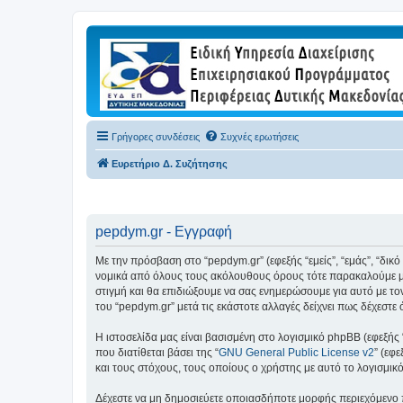
Γρήγορες συνδέσεις
Συχνές ερωτήσεις
Ευρετήριο Δ. Συζήτησης
pepdym.gr - Εγγραφή
Με την πρόσβαση στο “pepdym.gr” (εφεξής “εμείς”, “εμάς”, “δικ
νομικά από όλους τους ακόλουθους όρους τότε παρακαλούμε μη
στιγμή και θα επιδιώξουμε να σας ενημερώσουμε για αυτό με τ
του “pepdym.gr” μετά τις εκάστοτε αλλαγές δείχνει πως δέχεστ
Η ιστοσελίδα μας είναι βασισμένη στο λογισμικό phpBB (εφεξής
που διατίθεται βάσει της “
GNU General Public License v2
” (εφ
και τους στόχους, τους οποίους ο χρήστης με αυτό το λογισμι
Δέχεστε να μη δημοσιεύετε οποιασδήποτε μορφής περιεχόμενο π