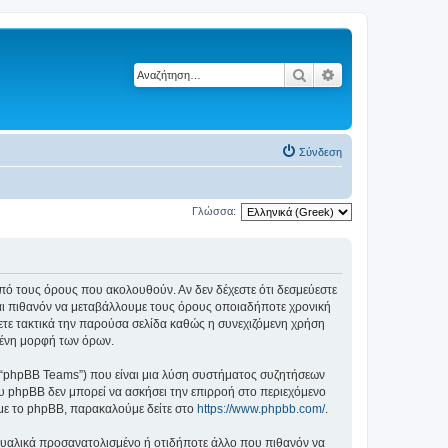
Αναζήτηση
Ειδική αναζήτηση
Σύνδεση
Γλώσσα:
ά από τους όρους που ακολουθούν. Αν δεν δέχεστε ότι δεσμεύεστε
αι πιθανόν να μεταβάλλουμε τους όρους οποιαδήποτε χρονική
ετε τακτικά την παρούσα σελίδα καθώς η συνεχιζόμενη χρήση
ημένη μορφή των όρων.
”, “phpBB Teams”) που είναι μια λύση συστήματος συζητήσεων
υ phpBB δεν μπορεί να ασκήσει την επιρροή στο περιεχόμενο
 με το phpBB, παρακαλούμε δείτε στο
https://www.phpbb.com/
.
ξουαλικά προσανατολισμένο ή οτιδήποτε άλλο που πιθανόν να