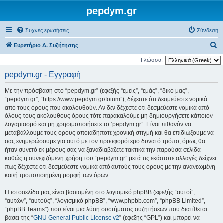
pepdym.gr
Συχνές ερωτήσεις
Σύνδεση
Α
Ευρετήριο Δ. Συζήτησης
ν
Γλώσσα:
α
pepdym.gr - Εγγραφή
ζ
Με την πρόσβαση στο “pepdym.gr” (εφεξής “εμείς”, “εμάς”, “δικό μας”,
ή
“pepdym.gr”, “https://www.pepdym.gr/forum”), δέχεστε ότι δεσμεύεστε νομικά
τ
από τους όρους που ακολουθούν. Αν δεν δέχεστε ότι δεσμεύεστε νομικά από
όλους τους ακόλουθους όρους τότε παρακαλούμε μη δημιουργήσετε κάποιον
η
λογαριασμό και μη χρησιμοποιήσετε το “pepdym.gr”. Είναι πιθανόν να
σ
μεταβάλλουμε τους όρους οποιαδήποτε χρονική στιγμή και θα επιδιώξουμε να
η
σας ενημερώσουμε για αυτό με τον προσφορότερο δυνατό τρόπο, όμως θα
ήταν συνετό εκ μέρους σας να ξαναδιαβάζετε τακτικά την παρούσα σελίδα
καθώς η συνεχιζόμενη χρήση του “pepdym.gr” μετά τις εκάστοτε αλλαγές δείχνει
πως δέχεστε ότι δεσμεύεστε νομικά από αυτούς τους όρους με την ανανεωμένη
και/ή τροποποιημένη μορφή των όρων.
Η ιστοσελίδα μας είναι βασισμένη στο λογισμικό phpBB (εφεξής “αυτοί”,
“αυτών”, “αυτούς”, “λογισμικό phpBB”, “www.phpbb.com”, “phpBB Limited”,
“phpBB Teams”) που είναι μια λύση συστήματος συζητήσεων που διατίθεται
βάσει της “
GNU General Public License v2
” (εφεξής “GPL”) και μπορεί να