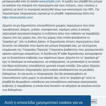
μεταφορτωθεί από τη σελίδα
www.phpbb.com
. Η ομάδα του phpBB δεν μπορεί
να ασκήσει την επιρροή στο περιεχόμενο και τους στόχους, τους οποίους ο
χρήστης με αυτό το λογισμικό ακολουθεί λόγω των κανονισμών του GPL. Για
περισσότερες πληροφορίες σχετικά με το phpBB, παρακαλούμε δείτε στο
https://www.phpbb.com/
.
Δέχεστε να μη δημοσιεύετε οποιασδήποτε μορφής περιεχόμενο που είναι
προσβλητικό, άσεμνο, χυδαίο, συκοφαντικό, περιέχον μίσος ή απειλή,
σεξουαλικά προσανατολισμένο ή οτιδήποτε άλλο που πιθανόν να παραβιάζει
νόμους είτε της χώρας σας, είτε της χώρας στην οποία φιλοξενείται το
“pepdym.gr”, είτε το Διεθνές Δίκαιο. Η δημοσίευση τέτοιου περιεχομένου είναι
δυνατόν να οδηγήσει στην άμεση και μόνιμη διαγραφή σας, με ταυτόχρονη
ενημέρωση της Υπηρεσίας Παροχής Υπηρεσιών Διαδικτύου που χρησιμοποιείτε
εφόσον κρίνουμε απαραίτητο. Η διεύθυνση IP κάθε δημοσίευσης καταγράφεται
για τη δυνατότητα επιβολής των παρόντων όρων. Δέχεστε ότι το “pepdym.gr”
έχει το δικαίωμα να απομακρύνει, να επεξεργαστεί, να μετακινήσει ή να κλείσει
ένα θέμα συζήτησης οποιαδήποτε χρονική στιγμή επιλέξει. Σαν μέλος δέχεστε
ότι οποιεσδήποτε πληροφορίες έχετε εισάγει αποθηκεύονται σε μια βάση
δεδομένων. Αν και αυτές οι πληροφορίες δεν θα αποκαλυφθούν σε
οποιονδήποτε τρίτο χωρίς τη συναίνεσή σας, ούτε το “pepdym.gr” ούτε το
phpBB θα θεωρηθούν υπεύθυνοι για οποιαδήποτε απόπειρα ηλεκτρονικής
εισβολής ή παραβίασης η οποία είναι δυνατόν να οδηγήσει σε απώλεια αυτών
των δεδομένων.
Αυτή η ιστοσελίδα χρησιμοποιεί cookies για να