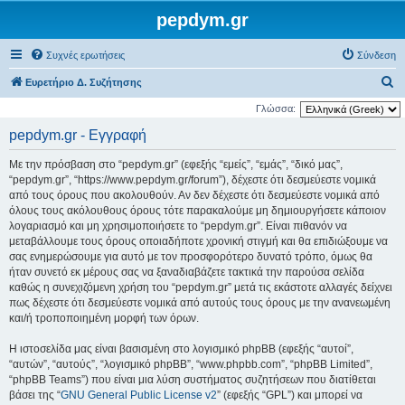
pepdym.gr
Συχνές ερωτήσεις
Σύνδεση
Α
Ευρετήριο Δ. Συζήτησης
ν
Γλώσσα:
α
pepdym.gr - Εγγραφή
ζ
Με την πρόσβαση στο “pepdym.gr” (εφεξής “εμείς”, “εμάς”, “δικό μας”,
ή
“pepdym.gr”, “https://www.pepdym.gr/forum”), δέχεστε ότι δεσμεύεστε νομικά
τ
από τους όρους που ακολουθούν. Αν δεν δέχεστε ότι δεσμεύεστε νομικά από
όλους τους ακόλουθους όρους τότε παρακαλούμε μη δημιουργήσετε κάποιον
η
λογαριασμό και μη χρησιμοποιήσετε το “pepdym.gr”. Είναι πιθανόν να
σ
μεταβάλλουμε τους όρους οποιαδήποτε χρονική στιγμή και θα επιδιώξουμε να
η
σας ενημερώσουμε για αυτό με τον προσφορότερο δυνατό τρόπο, όμως θα
ήταν συνετό εκ μέρους σας να ξαναδιαβάζετε τακτικά την παρούσα σελίδα
καθώς η συνεχιζόμενη χρήση του “pepdym.gr” μετά τις εκάστοτε αλλαγές δείχνει
πως δέχεστε ότι δεσμεύεστε νομικά από αυτούς τους όρους με την ανανεωμένη
και/ή τροποποιημένη μορφή των όρων.
Η ιστοσελίδα μας είναι βασισμένη στο λογισμικό phpBB (εφεξής “αυτοί”,
“αυτών”, “αυτούς”, “λογισμικό phpBB”, “www.phpbb.com”, “phpBB Limited”,
“phpBB Teams”) που είναι μια λύση συστήματος συζητήσεων που διατίθεται
βάσει της “
GNU General Public License v2
” (εφεξής “GPL”) και μπορεί να