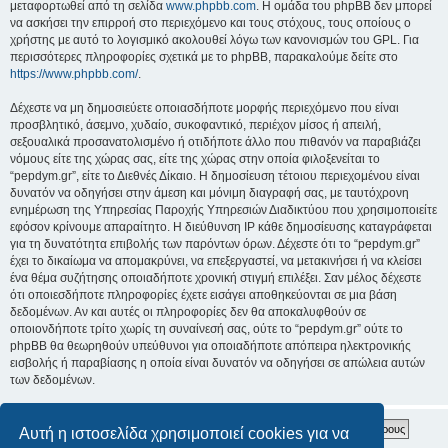
μεταφορτωθεί από τη σελίδα
www.phpbb.com
. Η ομάδα του phpBB δεν μπορεί
να ασκήσει την επιρροή στο περιεχόμενο και τους στόχους, τους οποίους ο
χρήστης με αυτό το λογισμικό ακολουθεί λόγω των κανονισμών του GPL. Για
περισσότερες πληροφορίες σχετικά με το phpBB, παρακαλούμε δείτε στο
https://www.phpbb.com/
.
Δέχεστε να μη δημοσιεύετε οποιασδήποτε μορφής περιεχόμενο που είναι
προσβλητικό, άσεμνο, χυδαίο, συκοφαντικό, περιέχον μίσος ή απειλή,
σεξουαλικά προσανατολισμένο ή οτιδήποτε άλλο που πιθανόν να παραβιάζει
νόμους είτε της χώρας σας, είτε της χώρας στην οποία φιλοξενείται το
“pepdym.gr”, είτε το Διεθνές Δίκαιο. Η δημοσίευση τέτοιου περιεχομένου είναι
δυνατόν να οδηγήσει στην άμεση και μόνιμη διαγραφή σας, με ταυτόχρονη
ενημέρωση της Υπηρεσίας Παροχής Υπηρεσιών Διαδικτύου που χρησιμοποιείτε
εφόσον κρίνουμε απαραίτητο. Η διεύθυνση IP κάθε δημοσίευσης καταγράφεται
για τη δυνατότητα επιβολής των παρόντων όρων. Δέχεστε ότι το “pepdym.gr”
έχει το δικαίωμα να απομακρύνει, να επεξεργαστεί, να μετακινήσει ή να κλείσει
ένα θέμα συζήτησης οποιαδήποτε χρονική στιγμή επιλέξει. Σαν μέλος δέχεστε
ότι οποιεσδήποτε πληροφορίες έχετε εισάγει αποθηκεύονται σε μια βάση
δεδομένων. Αν και αυτές οι πληροφορίες δεν θα αποκαλυφθούν σε
οποιονδήποτε τρίτο χωρίς τη συναίνεσή σας, ούτε το “pepdym.gr” ούτε το
phpBB θα θεωρηθούν υπεύθυνοι για οποιαδήποτε απόπειρα ηλεκτρονικής
εισβολής ή παραβίασης η οποία είναι δυνατόν να οδηγήσει σε απώλεια αυτών
των δεδομένων.
Αυτή η ιστοσελίδα χρησιμοποιεί cookies για να